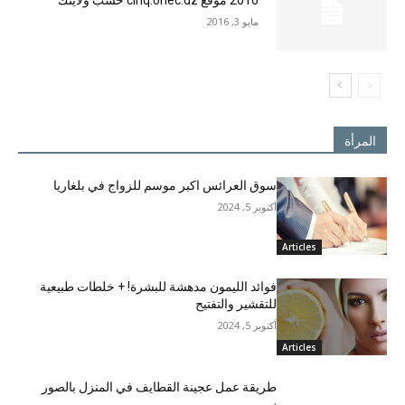
2016 موقع cinq.onec.dz حسب ولايتك
مايو 3, 2016
المرأة
سوق العرائس اكبر موسم للزواج في بلغاريا
أكتوبر 5, 2024
Articles
فوائد الليمون مدهشة للبشرة! + خلطات طبيعية
للتقشير والتفتيح
أكتوبر 5, 2024
Articles
طريقة عمل عجينة القطايف في المنزل بالصور