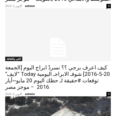
admin
-
أكتوبر 5, 2024
0
الفن والثقافة
كيف اعرف برجي ؟؟ نسردْ ابراج اليوم [الجمعة
20-5-2016] شوفـ الابراجـ اليومية Today ”لايف“
توقعات #حقيقة لـ حظك اليوم 20 مايو~أيار
2016 – موجز مصر
admin
-
أكتوبر 5, 2024
0