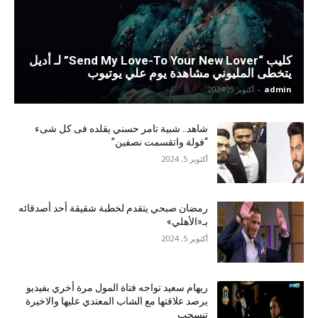
كليب “Send My Love-To Your New Lover” لـ أديل
يتخطى المليوني مشاهدة يوم علي يوتيوب
admin
-
أكتوبر 5, 2024
شاهد.. شبية تامر حسني يقلده فى كل شىء
“فولة واتقسمت نصفين”
أكتوبر 5, 2024
رمضان صبحي يتقدم لخطبة شقيقة أحد أصدقائه
بـ«الأهلي»
أكتوبر 5, 2024
ريهام سعيد تواجه فتاة المول مرة أخري بفيديو
يرصد علاقتها مع الشاب المعتدي عليها والاخيرة
تنسحب