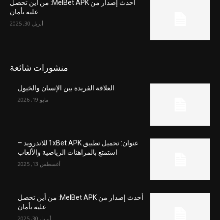
أحدث إصدار من MelBet APK: من أين تحصل
عليه بأمان
أبريل 30, 2025
منشورات شائعة
العلاقة الفريدة بين الإنسان والخيول
مايو 19, 2026
عنوان: تحميل تطبيق 1xBet APK للاندرويد –
استمتع بالمراهنات الرياضية والألعاب
أغسطس 13, 2025
أحدث إصدار من MelBet APK: من أين تحصل
عليه بأمان
أبريل 30, 2025