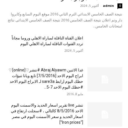
admin
-
أكتوبر 5, 2024
0
نتيجة الصف الخامس الابتدائي الترم الثاني 2016 موقع اليوم السابع وكايروا
دار وتم اعلان نتيجة الصف الخامس 2016 نتيجة الصف الخامس الابتدائى نتائج
امتحانات الخامس...
اعلان القناة الناقلة لمباراة الاهلي وروما مجاناً
تردد القنوات الناقلة لمباراة الاهلي اليوم
أكتوبر 5, 2024
غدا الاثنين Abraj Alyawm #ننشر♡[online]♡
ابراج اليوم الاحد [7/5/2016] تابع ويانا تنبؤات
حظك اليوم |رابط sare3a لـ الابراج اليوم الاحد
#حظك اليوم الاحد 7-5...
مايو 8, 2016
ننشر live تقرير اسعار الحديد والاسمنت اليوم
الاحد 8/5/2016 كالتالي ، #سجلت ارتفاع في
اسعار الحديد و سعر الأسمنت اليوم في مصر
[“Iron prices”]