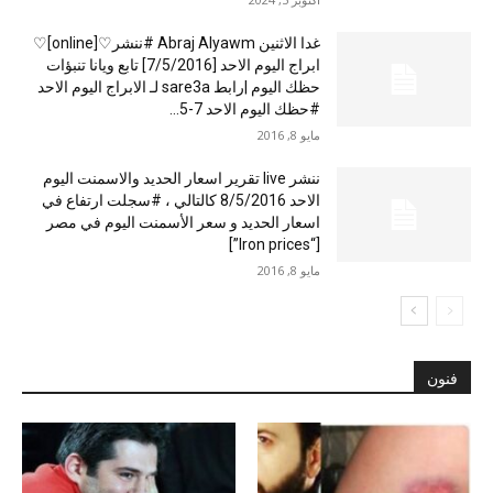
غدا الاثنين Abraj Alyawm #ننشر♡[online]♡
ابراج اليوم الاحد [7/5/2016] تابع ويانا تنبؤات
حظك اليوم |رابط sare3a لـ الابراج اليوم الاحد
#حظك اليوم الاحد 7-5...
مايو 8, 2016
ننشر live تقرير اسعار الحديد والاسمنت اليوم
الاحد 8/5/2016 كالتالي ، #سجلت ارتفاع في
اسعار الحديد و سعر الأسمنت اليوم في مصر
[“Iron prices”]
مايو 8, 2016
فنون