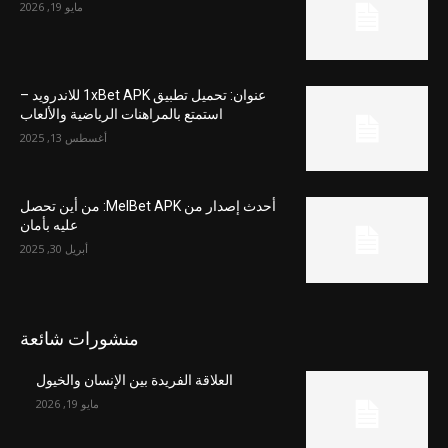
مايو 19, 2026
عنوان: تحميل تطبيق 1xBet APK للاندرويد –
استمتع بالمراهنات الرياضية والألعاب
أغسطس 13, 2025
أحدث إصدار من MelBet APK: من أين تحصل
عليه بأمان
أبريل 30, 2025
منشورات شائعة
العلاقة الفريدة بين الإنسان والخيول
مايو 19, 2026