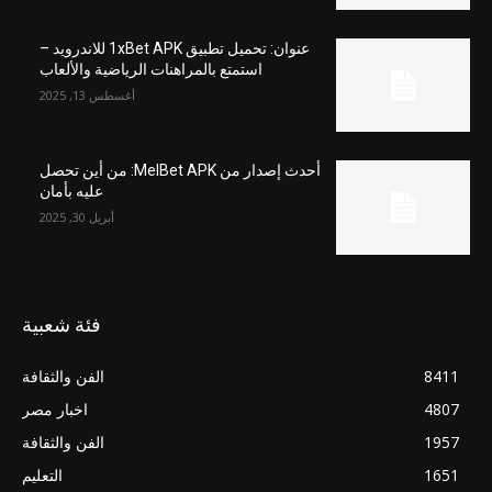
عنوان: تحميل تطبيق 1xBet APK للاندرويد –
استمتع بالمراهنات الرياضية والألعاب
أغسطس 13, 2025
أحدث إصدار من MelBet APK: من أين تحصل
عليه بأمان
أبريل 30, 2025
فئة شعبية
8411
الفن والثقافة
4807
اخبار مصر
1957
الفن والثقافة
1651
التعليم