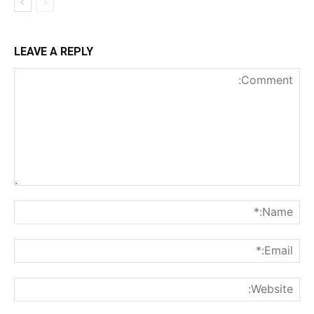
LEAVE A REPLY
nt:
me:*
ail:*
ite: