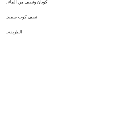
كوبان ونصف من الماء .
نصف كوب سميد.
الطريقة..