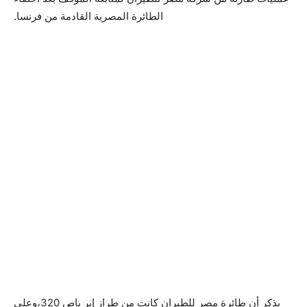
الطائرة المصرية القادمة من فرنسا.
يذكر أن طائرة مصر للطيران كانت من طراز إير باص 320،وعلى