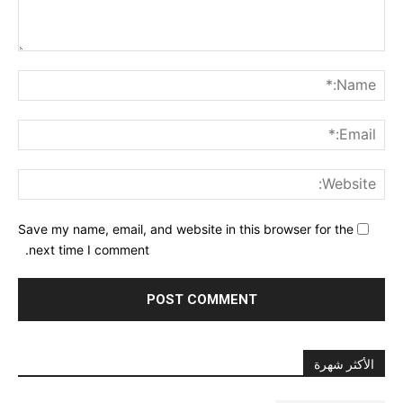
nt:
me:*
ail:*
ite:
Save my name, email, and website in this browser for the
next time I comment.
الأكثر شهرة