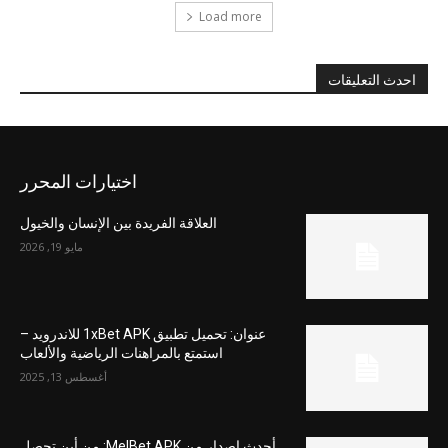
Load more
احدث التعليقات
اختيارات المحرر
العلاقة الفريدة بين الإنسان والخيول
مايو 19, 2026
عنوان: تحميل تطبيق 1xBet APK للاندرويد –
استمتع بالمراهنات الرياضية والألعاب
أغسطس 13, 2025
أحدث إصدار من MelBet APK: من أين تحصل