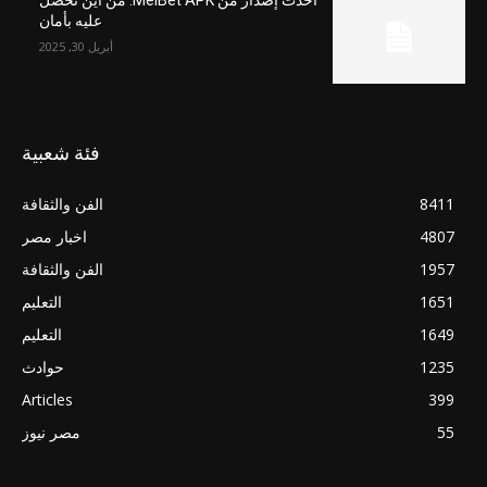
أحدث إصدار من MelBet APK: من أين تحصل
عليه بأمان
أبريل 30, 2025
فئة شعبية
8411
الفن والثقافة
4807
اخبار مصر
1957
الفن والثقافة
1651
التعليم
1649
التعليم
1235
حوادث
Articles
399
55
مصر نيوز