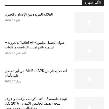
الأكثر شهرة
العلاقة الفريدة بين الإنسان والخيول
مايو 19, 2026
عنوان: تحميل تطبيق 1xBet APK للاندرويد –
استمتع بالمراهنات الرياضية والألعاب
أغسطس 13, 2025
أحدث إصدار من MelBet APK: من أين تحصل
عليه بأمان
أبريل 30, 2025
نتيجة خامسة 5 .. اكتب كومنت برقمك واعرف
نتيجة الصف الخامس الابتدائي 2016 لكل
المحافظات – موجز مصر