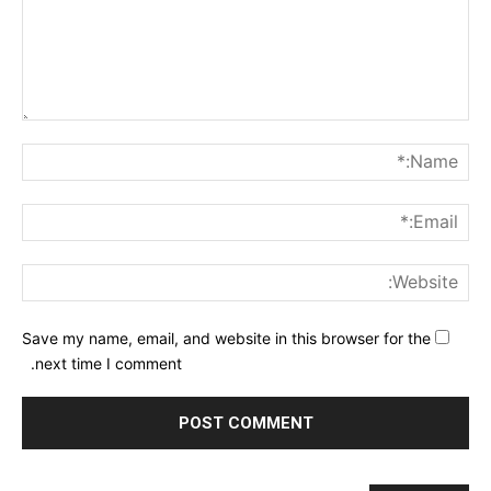
nt:
me:*
ail:*
ite:
Save my name, email, and website in this browser for the
next time I comment.