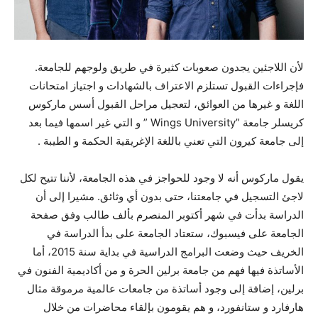
لأن اللاجئين يجدون صعوبات كثيرة في طريق ولوجهم للجامعة.
فإجراءات القبول تستلزم الاعتراف بالشهادات و اجتياز امتحانات
اللغة و غيرها من العوائق، لتعجيل مراحل القبول أسس ماركوس
كريسلر جامعة ”Wings University ” و التي غير اسمها فيما بعد
إلى جامعة كيرون التي تعني باللغة الإغريقية الحكمة و الطيبة .
يقول ماركوس أنه لا وجود للحواجز في هذه الجامعة، لأننا تتيح لكل
لاجئ التسجيل في جامعتنا، حتى بدون أي وثائق. مشيرا إلى أن
الدراسة بدأت في شهر أكتوبر المنصرم بألف طالب وفق صفحة
الجامعة على فيسبوك، ستعتاد الجامعة على بدأ الدراسة في
الخريف حيث وضعت البرامج الدراسية في بداية سنة 2015، أما
الأساتذة فيها فهم من جامعة برلين الحرة و من أكاديمية الفنون في
برلين، إضافة إلى وجود أساتذة من جامعات عالمية مرموقة مثال
هارفارد و ستانفورد، و هم يقومون بإلقاء محاضرات من خلال