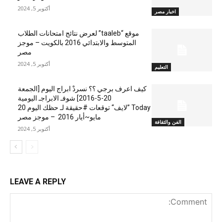
أكتوبر 5, 2024
اخبار مصر
موقع “taaleb” لعرض نتائج امتحانات الطلاب
المتوسط والابتدائي 2016 بالكويت – موجز
مصر
أكتوبر 5, 2024
التعليم
كيف اعرف برجي ؟؟ نسردْ ابراج اليوم [الجمعة
20-5-2016] شوفـ الابراجـ اليومية
Today ”لايف“ توقعات #حقيقة لـ حظك اليوم 20
مايو~أيار 2016 – موجز مصر
الفن والثقافة
أكتوبر 5, 2024
LEAVE A REPLY