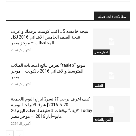
مقالات ذات صلة
نتيجة خامسة 5 .. اكتب كومنت برقمك واعرف
نتيجة الصف الخامس الابتدائي 2016 لكل
المحافظات – موجز مصر
أكتوبر 5, 2024
اخبار مصر
موقع “taaleb” لعرض نتائج امتحانات الطلاب
المتوسط والابتدائي 2016 بالكويت – موجز
مصر
أكتوبر 5, 2024
التعليم
كيف اعرف برجي ؟؟ نسردْ ابراج اليوم [الجمعة
20-5-2016] شوفـ الابراجـ اليومية
Today ”لايف“ توقعات #حقيقة لـ حظك اليوم 20
مايو~أيار 2016 – موجز مصر
الفن والثقافة
أكتوبر 5, 2024