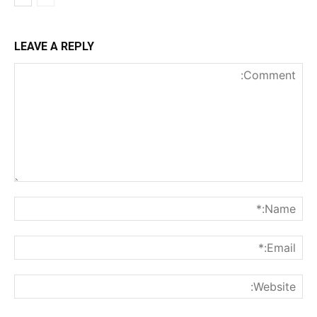
LEAVE A REPLY
nt:
me:*
ail:*
ite: