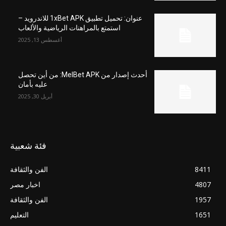
عنوان: تحميل تطبيق 1xBet APK للاندرويد –
استمتع بالمراهنات الرياضية والألعاب
أغسطس 13, 2025
أحدث إصدار من MelBet APK: من أين تحصل
عليه بأمان
أبريل 30, 2025
فئة شعبية
8411
الفن والثقافة
4807
اخبار مصر
1957
الفن والثقافة
1651
التعليم