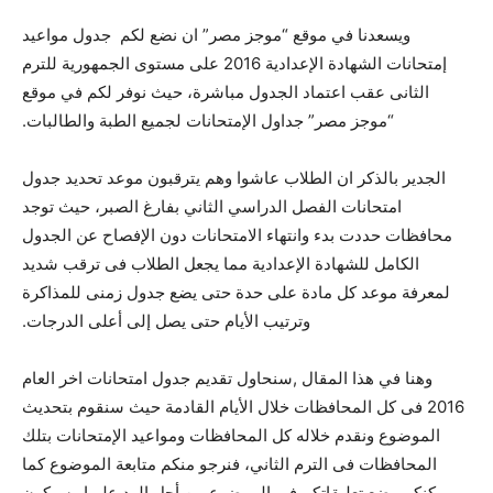
ويسعدنا في موقع “موجز مصر” ان نضع لكم جدول مواعيد
إمتحانات الشهادة الإعدادية 2016 على مستوى الجمهورية للترم
الثانى عقب اعتماد الجدول مباشرة، حيث نوفر لكم في موقع
“موجز مصر” جداول الإمتحانات لجميع الطبة والطالبات.
الجدير بالذكر ان الطلاب عاشوا وهم يترقبون موعد تحديد جدول
امتحانات الفصل الدراسي الثاني بفارغ الصبر، حيث توجد
محافظات حددت بدء وانتهاء الامتحانات دون الإفصاح عن الجدول
الكامل للشهادة الإعدادية مما يجعل الطلاب فى ترقب شديد
لمعرفة موعد كل مادة على حدة حتى يضع جدول زمنى للمذاكرة
وترتيب الأيام حتى يصل إلى أعلى الدرجات.
وهنا في هذا المقال ,سنحاول تقديم جدول امتحانات اخر العام
2016 فى كل المحافظات خلال الأيام القادمة حيث سنقوم بتحديث
الموضوع ونقدم خلاله كل المحافظات ومواعيد الإمتحانات بتلك
المحافظات فى الترم الثاني، فنرجو منكم متابعة الموضوع كما
يمكنكم وضع تعليقاتكم فى الموضوع من أجل الرد عليها وسيكون