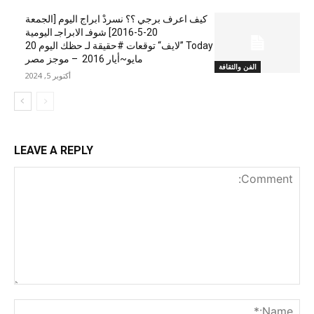
كيف اعرف برجي ؟؟ نسردْ ابراج اليوم [الجمعة
20-5-2016] شوفـ الابراجـ اليومية
Today ”لايف“ توقعات #حقيقة لـ حظك اليوم 20
مايو~أيار 2016 – موجز مصر
الفن والثقافة
أكتوبر 5, 2024
LEAVE A REPLY
nt:
me:*