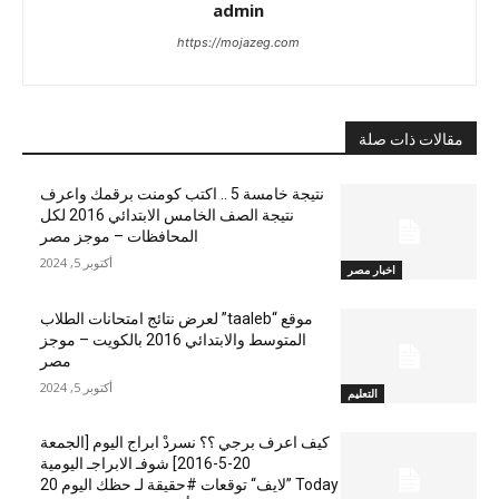
admin
https://mojazeg.com
مقالات ذات صلة
نتيجة خامسة 5 .. اكتب كومنت برقمك واعرف
نتيجة الصف الخامس الابتدائي 2016 لكل
المحافظات – موجز مصر
أكتوبر 5, 2024
اخبار مصر
موقع “taaleb” لعرض نتائج امتحانات الطلاب
المتوسط والابتدائي 2016 بالكويت – موجز
مصر
أكتوبر 5, 2024
التعليم
كيف اعرف برجي ؟؟ نسردْ ابراج اليوم [الجمعة
20-5-2016] شوفـ الابراجـ اليومية
Today ”لايف“ توقعات #حقيقة لـ حظك اليوم 20