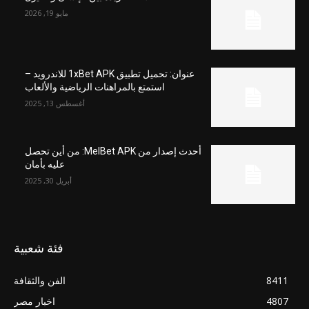
مايو 19, 2026
عنوان: تحميل تطبيق 1xBet APK للاندرويد –
استمتع بالمراهنات الرياضية والألعاب
أغسطس 13, 2025
أحدث إصدار من MelBet APK: من أين تحصل
عليه بأمان
أبريل 30, 2025
فئة شعبية
8411
الفن والثقافة
4807
اخبار مصر