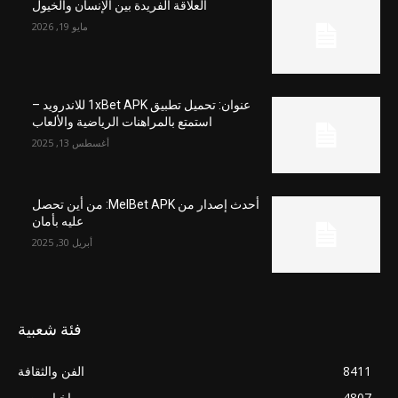
العلاقة الفريدة بين الإنسان والخيول
مايو 19, 2026
عنوان: تحميل تطبيق 1xBet APK للاندرويد –
استمتع بالمراهنات الرياضية والألعاب
أغسطس 13, 2025
أحدث إصدار من MelBet APK: من أين تحصل
عليه بأمان
أبريل 30, 2025
فئة شعبية
8411
الفن والثقافة
4807
اخبار مصر