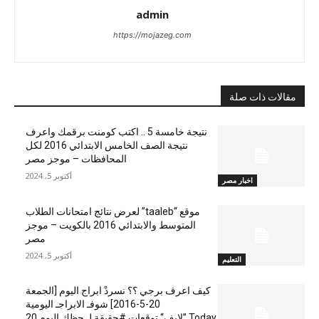
admin
https://mojazeg.com
مقالات ذات صلة
نتيجة خامسة 5 .. اكتب كومنت برقمك واعرف
نتيجة الصف الخامس الابتدائي 2016 لكل
المحافظات – موجز مصر
أكتوبر 5, 2024
اخبار مصر
موقع “taaleb” لعرض نتائج امتحانات الطلاب
المتوسط والابتدائي 2016 بالكويت – موجز
مصر
أكتوبر 5, 2024
التعليم
كيف اعرف برجي ؟؟ نسردْ ابراج اليوم [الجمعة
20-5-2016] شوفـ الابراجـ اليومية
Today ”لايف“ توقعات #حقيقة لـ حظك اليوم 20