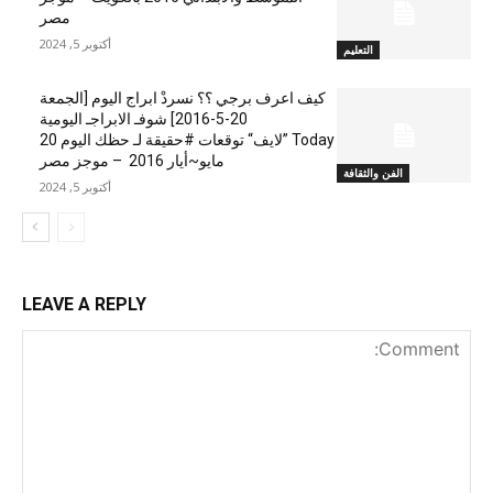
مصر
أكتوبر 5, 2024
التعليم
كيف اعرف برجي ؟؟ نسردْ ابراج اليوم [الجمعة
20-5-2016] شوفـ الابراجـ اليومية
Today ”لايف“ توقعات #حقيقة لـ حظك اليوم 20
مايو~أيار 2016 – موجز مصر
الفن والثقافة
أكتوبر 5, 2024
LEAVE A REPLY