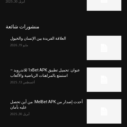
أبريل 30, 2025
منشورات شائعة
العلاقة الفريدة بين الإنسان والخيول
مايو 19, 2026
عنوان: تحميل تطبيق 1xBet APK للاندرويد –
استمتع بالمراهنات الرياضية والألعاب
أغسطس 13, 2025
أحدث إصدار من MelBet APK: من أين تحصل
عليه بأمان
أبريل 30, 2025