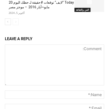
Today ”لايف“ توقعات #حقيقة لـ حظك اليوم 20
مايو~أيار 2016 – موجز مصر
الفن والثقافة
أكتوبر 5, 2024
LEAVE A REPLY
nt:
me:*
ail:*