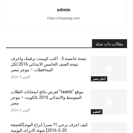
admin
https://mojazeg.com
مقالات ذات صلة
نتيجة خامسة 5 .. اكتب كومنت برقمك واعرف
نتيجة الصف الخامس الابتدائي 2016 لكل
المحافظات – موجز مصر
أكتوبر 5, 2024
اخبار مصر
موقع “taaleb” لعرض نتائج امتحانات الطلاب
المتوسط والابتدائي 2016 بالكويت – موجز
مصر
أكتوبر 5, 2024
التعليم
كيف اعرف برجي ؟؟ نسردْ ابراج اليوم [الجمعة
20-5-2016] شوفـ الابراجـ اليومية