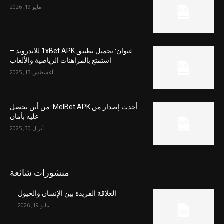
مايو 19, 2026
عنوان: تحميل تطبيق 1xBet APK للاندرويد –
استمتع بالمراهنات الرياضية والألعاب
أغسطس 13, 2025
أحدث إصدار من MelBet APK: من أين تحصل
عليه بأمان
أبريل 30, 2025
منشورات شائعة
العلاقة الفريدة بين الإنسان والخيول
مايو 19, 2026