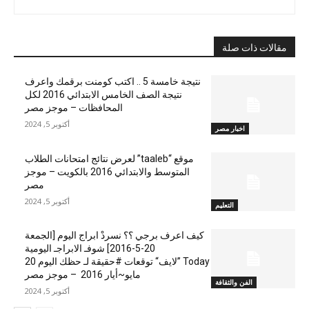
مقالات ذات صلة
نتيجة خامسة 5 .. اكتب كومنت برقمك واعرف
نتيجة الصف الخامس الابتدائي 2016 لكل
المحافظات – موجز مصر
أكتوبر 5, 2024
اخبار مصر
موقع “taaleb” لعرض نتائج امتحانات الطلاب
المتوسط والابتدائي 2016 بالكويت – موجز
مصر
أكتوبر 5, 2024
التعليم
كيف اعرف برجي ؟؟ نسردْ ابراج اليوم [الجمعة
20-5-2016] شوفـ الابراجـ اليومية
Today ”لايف“ توقعات #حقيقة لـ حظك اليوم 20
مايو~أيار 2016 – موجز مصر
الفن والثقافة
أكتوبر 5, 2024