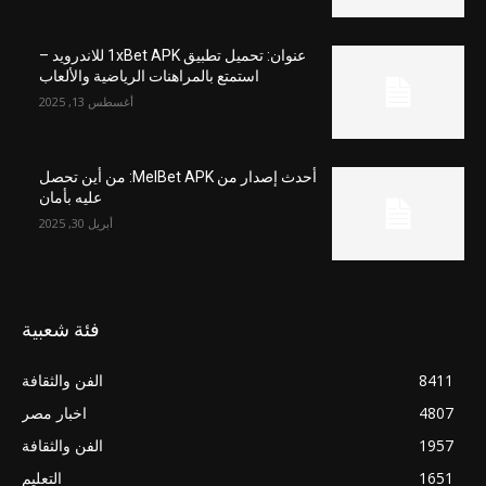
عنوان: تحميل تطبيق 1xBet APK للاندرويد –
استمتع بالمراهنات الرياضية والألعاب
أغسطس 13, 2025
أحدث إصدار من MelBet APK: من أين تحصل
عليه بأمان
أبريل 30, 2025
فئة شعبية
8411
الفن والثقافة
4807
اخبار مصر
1957
الفن والثقافة
1651
التعليم