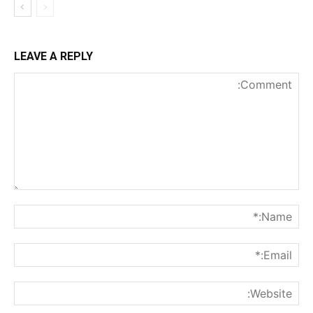
LEAVE A REPLY
nt:
me:*
ail:*
ite: