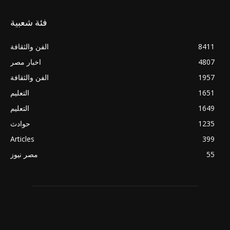
فئة شعبية
8411
الفن والثقافة
4807
اخبار مصر
1957
الفن والثقافة
1651
التعليم
1649
التعليم
1235
حوادث
Articles
399
55
مصر نيوز