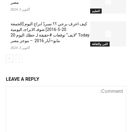
مصر
أكتوبر 5, 2024
التعليم
كيف اعرف برجي ؟؟ نسردْ ابراج اليوم [الجمعة
20-5-2016] شوفـ الابراجـ اليومية
Today ”لايف“ توقعات #حقيقة لـ حظك اليوم 20
مايو~أيار 2016 – موجز مصر
الفن والثقافة
أكتوبر 5, 2024
LEAVE A REPLY