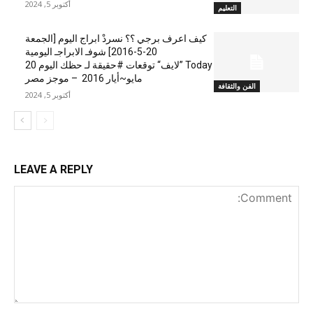
أكتوبر 5, 2024
التعليم
كيف اعرف برجي ؟؟ نسردْ ابراج اليوم [الجمعة
20-5-2016] شوفـ الابراجـ اليومية
Today ”لايف“ توقعات #حقيقة لـ حظك اليوم 20
مايو~أيار 2016 – موجز مصر
الفن والثقافة
أكتوبر 5, 2024
LEAVE A REPLY
nt: