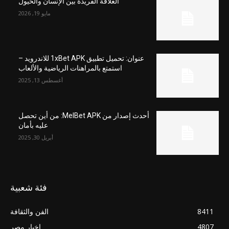
العلاقة الفريدة بين الإنسان والخيول
مايو 19, 2026
عنوان: تحميل تطبيق 1xBet APK للاندرويد –
استمتع بالمراهنات الرياضية والألعاب
أغسطس 13, 2025
أحدث إصدار من MelBet APK: من أين تحصل
عليه بأمان
أبريل 30, 2025
فئة شعبية
8411
الفن والثقافة
4807
اخبار مصر