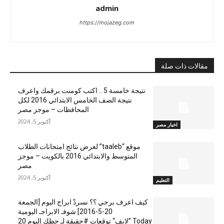
admin
https://mojazeg.com
مقالات ذات صلة
نتيجة خامسة 5 .. اكتب كومنت برقمك واعرف
نتيجة الصف الخامس الابتدائي 2016 لكل
المحافظات – موجز مصر
أكتوبر 5, 2024
اخبار مصر
موقع “taaleb” لعرض نتائج امتحانات الطلاب
المتوسط والابتدائي 2016 بالكويت – موجز
مصر
أكتوبر 5, 2024
التعليم
كيف اعرف برجي ؟؟ نسردْ ابراج اليوم [الجمعة
20-5-2016] شوفـ الابراجـ اليومية
Today ”لايف“ توقعات #حقيقة لـ حظك اليوم 20