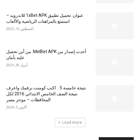
عنوان: تحميل تطبيق 1xBet APK للاندرويد –
استمتع بالمراهنات الرياضية والألعاب
أغسطس 13, 2025
أحدث إصدار من MelBet APK: من أين تحصل
عليه بأمان
أبريل 30, 2025
نتيجة خامسة 5 .. اكتب كومنت برقمك واعرف
نتيجة الصف الخامس الابتدائي 2016 لكل
المحافظات – موجز مصر
أكتوبر 5, 2024
Load more