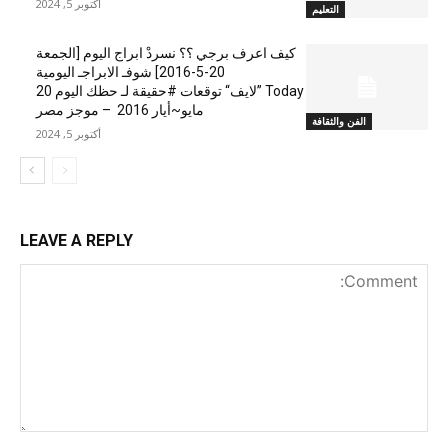
أكتوبر 5, 2024
التعليم
كيف اعرف برجي ؟؟ نسردْ ابراج اليوم [الجمعة
20-5-2016] شوفـ الابراجـ اليومية
Today ”لايف“ توقعات #حقيقة لـ حظك اليوم 20
مايو~أيار 2016 – موجز مصر
الفن والثقافة
أكتوبر 5, 2024
LEAVE A REPLY
nt: