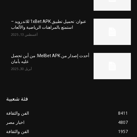
عنوان: تحميل تطبيق 1xBet APK للاندرويد –
استمتع بالمراهنات الرياضية والألعاب
أغسطس 13, 2025
أحدث إصدار من MelBet APK: من أين تحصل
عليه بأمان
أبريل 30, 2025
فئة شعبية
8411
الفن والثقافة
4807
اخبار مصر
1957
الفن والثقافة