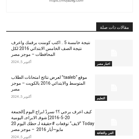
https://mojazeg.com
مقالات ذات صلة
نتيجة خامسة 5 .. اكتب كومنت برقمك واعرف
نتيجة الصف الخامس الابتدائي 2016 لكل
المحافظات – موجز مصر
أكتوبر 5, 2024
اخبار مصر
موقع “taaleb” لعرض نتائج امتحانات الطلاب
المتوسط والابتدائي 2016 بالكويت – موجز
مصر
أكتوبر 5, 2024
التعليم
كيف اعرف برجي ؟؟ نسردْ ابراج اليوم [الجمعة
20-5-2016] شوفـ الابراجـ اليومية
Today ”لايف“ توقعات #حقيقة لـ حظك اليوم 20
مايو~أيار 2016 – موجز مصر
الفن والثقافة
أكتوبر 5, 2024