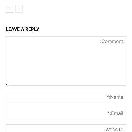
LEAVE A REPLY
nt:
me:*
ail:*
ite: