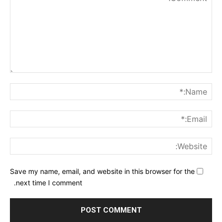
nt:
me:*
ail:*
ite:
Save my name, email, and website in this browser for the
next time I comment.