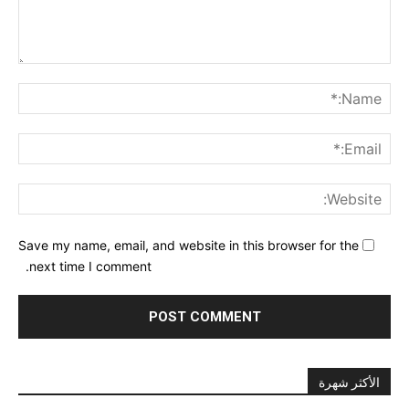
nt:
me:*
ail:*
ite:
Save my name, email, and website in this browser for the
next time I comment.
الأكثر شهرة