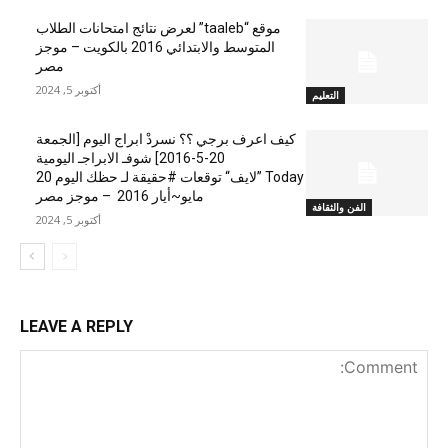
موقع “taaleb” لعرض نتائج امتحانات الطلاب
المتوسط والابتدائي 2016 بالكويت – موجز
مصر
أكتوبر 5, 2024
التعليم
كيف اعرف برجي ؟؟ نسردْ ابراج اليوم [الجمعة
20-5-2016] شوفـ الابراجـ اليومية
Today ”لايف“ توقعات #حقيقة لـ حظك اليوم 20
مايو~أيار 2016 – موجز مصر
الفن والثقافة
أكتوبر 5, 2024
LEAVE A REPLY