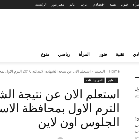
مرأة
فنون
تقنية
اقتصادي
عرب
عالم
مصر نيوز
الرئيسية
دي
تقنية
فنون
المرأة
رياضي
منوع
Home
التعليم
استعلم الان عن نتيجة الشهادة الابتدائية 2016 الترم الاول بمحافظة الاسماعيلية برقم...
التعليم
الفن والثقافة
ول
الترم الاول بمحافظة الاس
الجلوس اون لاين
1xBet
ات
اب