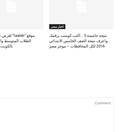
اخبار مصر
نتيجة خامسة 5 .. اكتب كومنت برقمك
موقع “taaleb” 
واعرف نتيجة الصف الخامس الابتدائي
2016 لكل المحافظات – موجز مصر
بالكويت