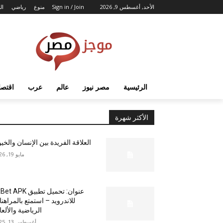
الأحد, أغسطس 9, 2026
Sign in / Join
منوع
رياضي
ال
الرئيسية
مصر نيوز
عالم
عرب
اقتصا
الأكثر شهرة
العلاقة الفريدة بين الإنسان والخي
مايو 19, 2026
عنوان: تحميل تطبيق  APK
للاندرويد – استمتع بالمراهن
الرياضية والألع
أغسطس 13, 2025