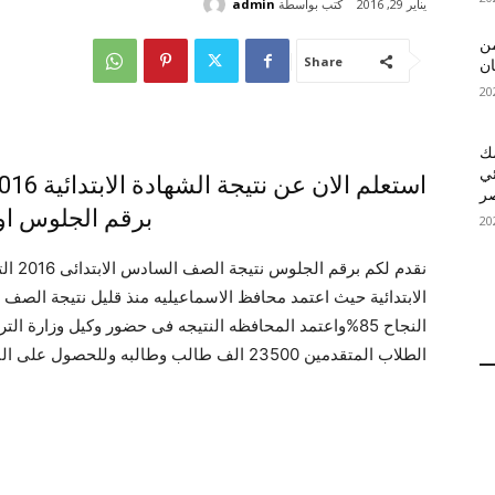
كتب بواسطة
admin
يناير 29, 2016
 MelBet APK: من
Share
ان
قمك
ئي
برقم الجلوس او
نقدم ل
النجاح 85%واعتمد المحافظه النتيجه فى حضور وكيل وزارة ا
الطلاب المتقدمين 23500 الف طالب وطالبه وللحصول على النتيجه يرجى ترك رساله بالاسم ورقم الجلوس.