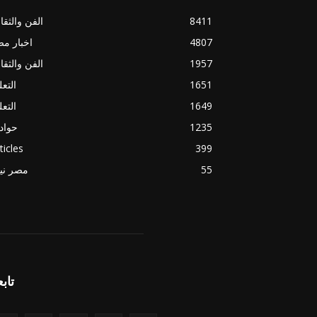
8411
الفن والثقا
4807
اخبار م
1957
الفن والثقا
1651
التعل
1649
التعل
1235
حواد
ticles
399
55
مصر ني
تابع