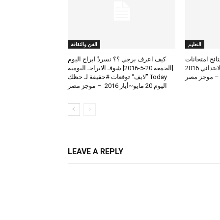
التعليم
الفن والثقافة
لعرض نتائج امتحانات
كيف اعرف برجي ؟؟ نسردْ ابراج اليوم
الطلاب المتوسط والابتدائي 2016
[الجمعة 20-5-2016] شوفـ الابراجـ اليومية
 – موجز مصر
Today ”لايف“ توقعات #حقيقة لـ حظك
اليوم 20 مايو~أيار 2016 – موجز مصر
LEAVE A REPLY