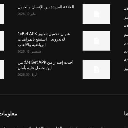
العلاقة الفريدة بين الإنسان والخيول
فة
مايو 19, 2026
صر
فة
يم
عنوان: تحميل تطبيق 1xBet APK
للاندرويد – استمتع بالمراهنات
يم
الرياضية والألعاب
ث
أغسطس 13, 2025
Ar
أحدث إصدار من MelBet APK: من
أين تحصل عليه بأمان
وز
أبريل 30, 2025
نا
معلومات 