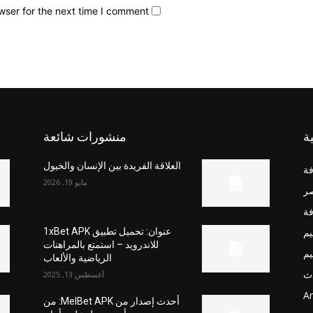
wser for the next time I comment.
ة
منشورات شائعة
العلاقة الفريدة بين الإنسان والخيول
فة
مايو 19, 2026
صر
فة
يم
عنوان: تحميل تطبيق 1xBet APK
للاندرويد – استمتع بالمراهنات
يم
الرياضية والألعاب
ث
أغسطس 13, 2025
Ar
أحدث إصدار من MelBet APK: من