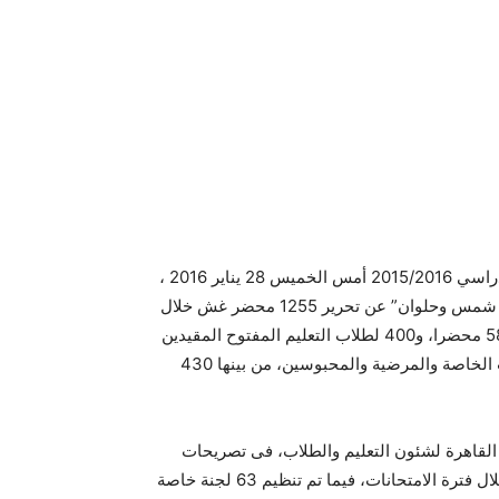
الدراسي 2015/2016 أمس الخميس 28 يناير 2016 ،
وكشفت التقارير النهائية للامتحانات فى جامعات “القاهرة وعين شمس وحلوان” عن تحرير 1255 محضر غش خلال
امتحانات طلاب الانتظام، تصدرتها كليات جامعة عين شمس بـ583 محضرا، و400 لطلاب التعليم المفتوح المقيدين
بالجامعة، وأوضحت جامعة عين شمس تنظيم 447 لجنة للحالات الخاصة والمرضية والمحبوسين، من بينها 430
القاهرة لشئون التعليم والطلاب، فى تصريحات
صحفية، إنه تم رصد 516 حالة غش فى مختلف كليات الجامعة خلال فترة الامتحانات، فيما تم تنظيم 63 لجنة خاصة