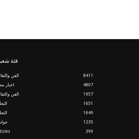
فئة شعبي
8411
الفن والثقا
4807
اخبار م
1957
الفن والثقا
1651
التعل
1649
التعل
1235
حواد
ticles
399