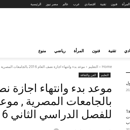
المرأة
فنون
تقنية
اقتصادي
عرب
عالم
مصر نيوز
الرئيسية
دي
تقنية
فنون
المرأة
رياضي
منوع
Home
التعليم
موعد بدء وانتهاء اجازة نصف العام 2016 بالجامعات المصرية , موعد بدء...
التعليم
الفن والثقافة
ول
بالجامعات المصرية , موعد
للفصل الدراسي الثاني 2015/2016
1xBet
ات
اب