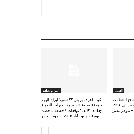
التعليم
الفن والثقافة
لعرض نتائج امتحانات
كيف اعرف برجي ؟؟ نسردْ ابراج اليوم
الطلاب المتوسط والابتدائي 2016
[الجمعة 20-5-2016] شوفـ الابراجـ اليومية
 – موجز مصر
Today ”لايف“ توقعات #حقيقة لـ حظك
اليوم 20 مايو~أيار 2016 – موجز مصر