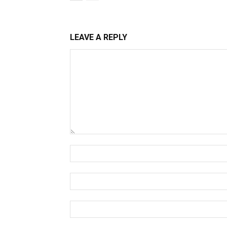
LEAVE A REPLY
Comment:
Name:*
Email:*
Website: