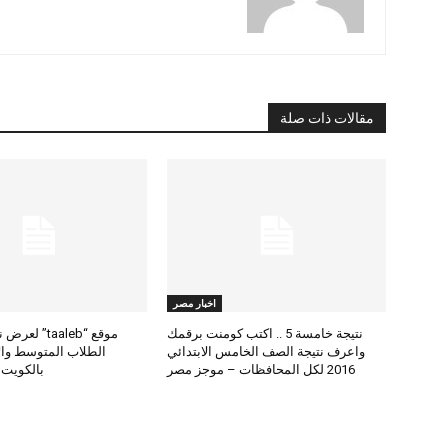
مقالات ذات صلة
اخبار مصر
نتيجة خامسة 5 .. اكتب كومنت برقمك
موقع “taaleb” 
واعرف نتيجة الصف الخامس الابتدائي
2016 لكل المحافظات – موجز مصر
بالكويت