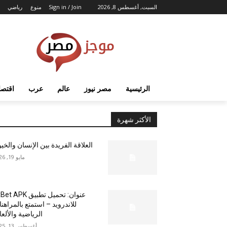
السبت, أغسطس 8, 2026
Sign in / Join
منوع
رياضي
الرئيسية
مصر نيوز
عالم
عرب
اقتصا
الأكثر شهرة
العلاقة الفريدة بين الإنسان والخي
مايو 19, 2026
عنوان: تحميل تطبيق  APK
للاندرويد – استمتع بالمراهن
الرياضية والألع
أغسطس 13, 2025