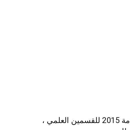
التعليم| جدول امتحانات الثانوية العامة 2015 للقسمين العلمي ،