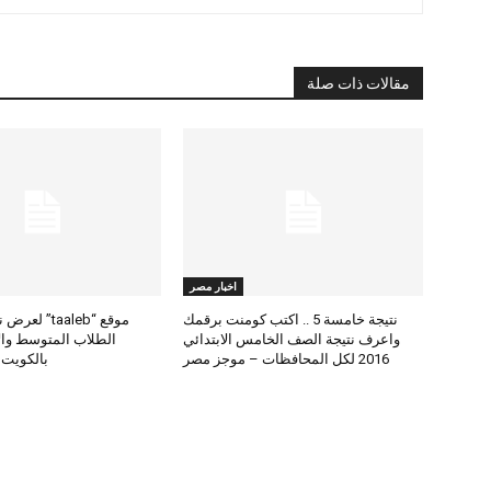
مقالات ذات صلة
اخبار مصر
نتيجة خامسة 5 .. اكتب كومنت برقمك
موقع “taaleb” 
واعرف نتيجة الصف الخامس الابتدائي
2016 لكل المحافظات – موجز مصر
بالكويت