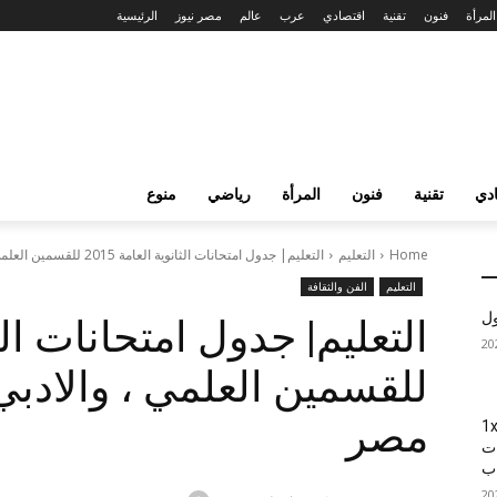
المرأة
فنون
تقنية
اقتصادي
عرب
عالم
مصر نيوز
الرئيسية
دي
تقنية
فنون
المرأة
رياضي
منوع
Home
التعليم
التعليم| جدول امتحانات الثانوية العامة 2015 للقسمين العلمي ، والادبي جميع محافظات...
التعليم
الفن والثقافة
ول
للقسمين العلمي ، والادب
مصر
1xBet
ات
اب