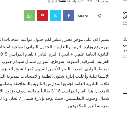
كتب بواسطة
admin
ديسمبر 11, 2015
 MelBet APK: من
Share
ان
قمك
ئي
الغربية, الشرقية, أسيوط, سوهاج, أسوان, شمال سيناء, جنوب سينا
دمياط, الوادى الجديد, البحر الأحمر, الفيوم, كفر الشيخ, الجيزة
الإسماعيلية وأعلنت إدارة شئون الطلبة والامتحانات بمديرية التر
طلاب الثانوية العامة لجميع المدارس الثانوية بالمحافظة بنظامي
شمال
مدرسة النور للمكفوفين.