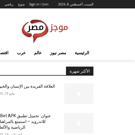
السبت, أغسطس 8, 2026
Sign in / Join
منوع
رياضي
الرئيسية
مصر نيوز
عالم
عرب
اقتصا
الأكثر شهرة
العلاقة الفريدة بين الإنسان والخي
مايو 19, 2026
عنوان: تحميل تطبيق  APK
للاندرويد – استمتع بالمراهن
الرياضية والألع
أغسطس 13, 2025