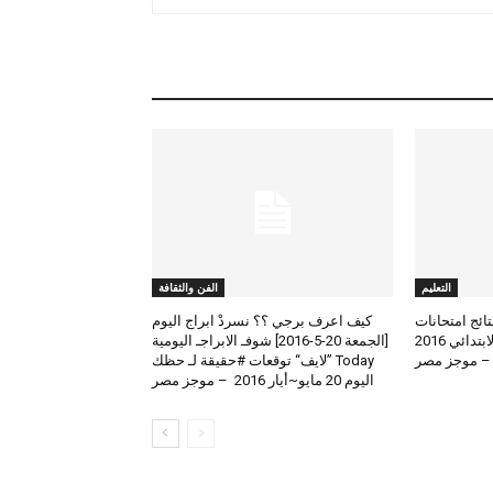
التعليم
الفن والثقافة
لعرض نتائج امتحانات
كيف اعرف برجي ؟؟ نسردْ ابراج اليوم
الطلاب المتوسط والابتدائي 2016
[الجمعة 20-5-2016] شوفـ الابراجـ اليومية
 – موجز مصر
Today ”لايف“ توقعات #حقيقة لـ حظك
اليوم 20 مايو~أيار 2016 – موجز مصر