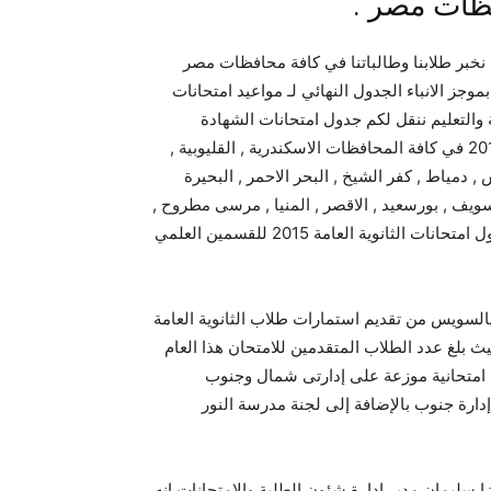
ظات مصر .
 نخبر طلابنا وطالباتنا في كافة محافظات مصر
موجز الانباء الجدول النهائي لـ مواعيد امتحانات
ارة التربية والتعليم ننقل لكم جدول امتحانات الشهادة
الثانوية في مصر , امتحانات الثانوية العامة الترم الثاني 2015/2016 في كافة المحافظات الاسكندرية , القليوبية ,
س , دمياط , كفر الشيخ , البحر الاحمر , البحيرة
 سويف , بورسعيد , الاقصر , المنيا , مرسى مطروح ,
وقد اعتمدت كافة المديريات التعليمية في جميع المحافظات جدول امتحانات الثانوية العامة 2015 للقسمين العلمي
 بالسويس من تقديم استمارات طلاب الثانوية العامة
ث بلغ عدد الطلاب المتقدمين للامتحان هذا العام
31 طالباً وطالبة سوف يؤدون الامتحان فى 12 لجنة امتحانية موزعة على إدارتى شمال وجنوب
ة شمال 7 لجان و5 لجان فى نطاق إدارة جنوب بالإضافة إلى لجنة مدرسة النور
 .. اكد رضا سليمان مدير إدارة شئون الطلبة والامتحانات إنه