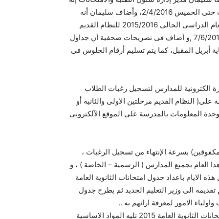
قد تم تمديد فترة التقدم لنظام المنازل بنظاميها القديم والحديث حتى الخميس 2/4/2016، وأضاف سليمان أنه
حسب الخريطة الزمنية للامتحانات يبدأ امتحان الثانوية العامة للعام الدراسى الحالى 2015/2016 للنظام القديم
السبت 6/6/2015، كما يبدأ الامتحان للنظام الحديث فى الأحد 7/6/2015 ,و أضاف فى تصريحات صحفية أن جداول
ية أبريل المقبل، كما يتم تسليم أرقام الجلوس فى
ارة الكترونية للمدارس لتسجيل رغبات الطلاب
 على( النظام القديم مرحلتين الاولى والثانية أو
حدة المعلومات بالمدرسة على الموقع الآلكترونى
مكفوفين) بسرعة الإنتهاء من تسجيل الرغبات ،
هذا العام بجميع المدارس ( الرسمية – الخاصة ) ، و
ه الايام باعداد جدول امتحانات الثانوية العامة
م تقديمه الى وزير التعليم الجديد ثم يطرح جدول
ويتوقع ان تكون مادة اللغة العربية هي اولى المواد في جدول امتحانات الثانوية العامة 2015 تليه المواد الاساسية