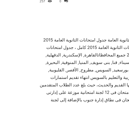
257
0
ننشر الان علي موجز مصر , ننشر لكم جدول مواعيد امتحانات الثانوية العامة جدول امتحانات الثانوية العامة 2015
من موقع وزارة التربية والتعليم – الجدول النهائي لمواعيد امتحانات الثانوية العامة 2015 كامل ، جدول امتحانات
الثانوية العامة علمي + ادبي ( الترم الثاني ) للعام الدراسي 2015 جميع المحافظاتالقاهرة, الإسكندرية, الدقهلية,
ء, قنا, بنى سويف, المنيا, المنوفية, البحيرة,
, بورسعيد, السويس, مطروح, الأقصر, القليوبية,
بية والتعليم بالسويس انتهاء تقديم استمارات
ها القديم والحديث، حيث بلغ عدد الطلاب المتقدمين
للامتحان هذا العام الدراسى 3116 طالباً وطالبة سوف يؤدون الامتحان فى 12 لجنة امتحانية موزعة على إدارتى
 وجنوب التعليميتين، حيث يوجد بإدارة شمال 7 لجان و5 لجان فى نطاق إدارة جنوب بالإضافة إلى لجنة