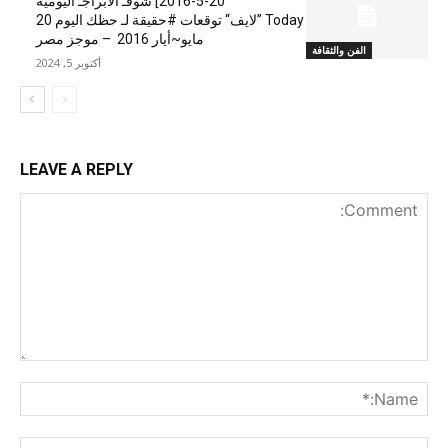
20-5-2016] شوفـ الابراجـ اليومية
Today ”لايف“ توقعات #حقيقة لـ حظك اليوم 20
مايو~أيار 2016 – موجز مصر
الفن والثقافة
أكتوبر 5, 2024
LEAVE A REPLY
nt:
me:*
ail:*