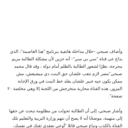
وأضاف صبحي -خلال مداخلة هاتفية ببرنامج “هنا العاصمة”، الذي
يذاع عى قناة “سي بي سي”- أنه حزين لأن مشكلة الطالبة مريم
محرجة، نظرًا لشعور الطالبة بالظلم أمام دولة ، وقد قال محمد
صبحى”مصر لازم تتعب علشان حق البنت دي ميضيعش، مش
ممكن يكون جيه خبير علشان يقلد خط البنت في ورق الإجابة
المزور، هذه الفتاة محاربة متخرجش من اللجنة إلا وهي مخلصة ٢٠
صفحة”.
وأشار صبحي، إلى أن الطالبة تحولت من مظلومة تبحث عن حقها
إلى متهمة، موضحًا أنه لا يصح أن تتهم وزارة التربية والتعليم تلك
الفتاة بالكذب وتباع صبحي قائلا “أوعي تفقدي ثقتك في نفسك،