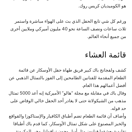
هو الكوميديان كريس روك.
ورغم كل شي تابع الحفل الذي بث على الهواء مباشرة واستمر
ثلاث ساعات ونصف الساعة نحو 40 مليون أميركي وملايين أخرى
من جميع أنحاء العالم.
قائمة العشاء
كشف ولفجانج باك كبير فريق طهاة حفل الأوسكار عن قائمة
الطعام المقدمة للفنانين الطامحين إلى الفوز بالتمثال الذهبي عن
أفضل أعمالهم هذا العام.
وقال باك في مقابلة مع مجلة “هالو” الأميركية إنه أعد 5000 تمثال
مذهب من الشيكولاتة حتى لا يغادر أحد الحفل خالي الوفاض على
حد قوله.
وأضاف أن قائمة الطعام تضم أطباق الكافيار والإستاكوزا والقواقع
والخبز المصنوع على شكل تمثال الأوسكار، كما قدم باك أطباقا
تقليدية يعشقها فنانون مثل أديل وجون ترافولتا، وهي المكرونة