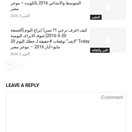
المتوسط والابتدائي 2016 بالكويت – موجز
مصر
أكتوبر 5, 2024
التعليم
كيف اعرف برجي ؟؟ نسردْ ابراج اليوم [الجمعة
20-5-2016] شوفـ الابراجـ اليومية
Today ”لايف“ توقعات #حقيقة لـ حظك اليوم 20
مايو~أيار 2016 – موجز مصر
الفن والثقافة
أكتوبر 5, 2024
LEAVE A REPLY