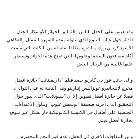
وقد هيمن على الحفل الثامن والثمانين لجوائز الأوسكار الجدل
الدائر حول غياب التنوع الذي تناوله مقدم السهرة الممثل والفكاهي
الأسود كريس روك مباشرة مطلقا سلسلة من النكات التي مست
أكاديمية فنون السينما وعلومها، التي تمنح هذه الجوائز وتسيطر
عليها غالبية من الرجال البيض.
وإلى جانب فوز دي كابريو حصد فيلم “ذا ريفينانت” جائزة افضل
مخرج لأليخاندرو غونزاليس إنياريتو وهي الثانية له على التوالي،
فضلا عن جائزة أفضل تصوير، إلا أن “سبوتلايت” الذي يدور حول
التحقيق الذي أجرته صحيفة “بوسطن غلوب” وتناول الاعتداءات
الجنسية على أطفال في الكنيسة الكاثوليكية فاز بشكل غير متوقع
بجائزة أفضل فيلم.
ومن المفاجآت الاخرى في الحفل، عدم فوز النجم المخضرم