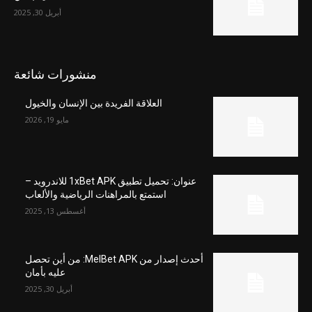
أبريل 30, 2025
منشورات شائعة
العلاقة الفريدة بين الإنسان والخيول
مايو 19, 2026
عنوان: تحميل تطبيق 1xBet APK للاندرويد –
استمتع بالمراهنات الرياضية والألعاب
أغسطس 13, 2025
أحدث إصدار من MelBet APK: من أين تحصل
عليه بأمان
أبريل 30, 2025