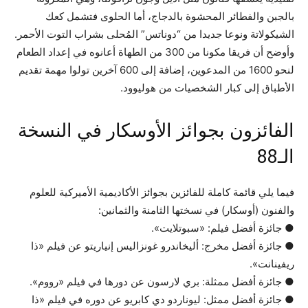
بالجبن والفطائر المحشوة بالدجاج، أما الحلوى فتشمل كعك
الشيكولاتة ونوعا جديدا من “دوناتس” المُحلى بشراب التوت الأحمر.
وأوضح أن فريقا مكونا من 300 من الطهاة أعانوه في إعداد الطعام
لنحو 1600 من المدعوين، إضافة إلى 600 آخرين تولوا مهمة تقديم
الأطباق إلى كبار الشخصيات من هوليوود.
الفائزون بجوائز الأوسكار في النسخة
الـ88
فيما يلي قائمة كاملة للفائزين بجوائز الأكاديمية الأميركية للعلوم
والفنون (أوسكار) في نسختها الثامنة والثمانين:
● جائزة أفضل فيلم: «سبوتلايت».
● جائزة أفضل مخرج: أليخاندرو غونزاليس إنياريتو عن فيلم «ذا
ريفينانت».
● جائزة أفضل ممثلة: بري لارسون عن دورها في فيلم «رووم».
● جائزة أفضل ممثل: ليوناردو دي كابريو عن دوره في فيلم «ذا