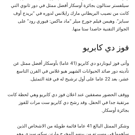
سيلفستر ستالون بجائزة أوسكار أفضل ممثل في دور ثانوي التي
كانت من نصيب البريطاني مارك رايلانس لدوره في “بريدج أوف
سبايز”. وهيمن فيلم جورج ميلر “ماد ماكس: فيوري رود” على
الجوائز التقنية حاصدا ستا منها.
فوز دي كابريو
وأتى فوز ليوناردو دي كابريو (41 عاما) بأوسكار أفضل ممثل عن
تأديته دور صائد الحيوانات الشهير هيو غلاس في القرن التاسع
عشر، بعد 22 عاما على أول ترشيح له في فئة التمثيل.
ووقف الحضور مصفقين عند اعلان فوز دي كابريو وهي لحظة كانت
مرتقبة جدا في الحفل. وقد رشح دي كابريو ست مرات للفوز
بجائزة أوسكار.
وشكر الممثل البالغ 41 عاما قائمة طويلة من الاشخاص الذين
ساهموا في مسيرته من بينهم المخرج مارتن سكورسيزي وهو