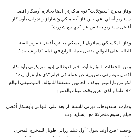
وفاز مخرج “سبوتلايت” توم ماكارثي أيضا بجائزة أوسكار أفضل
سيناريو أصلي، في حين فاز آدم ماكي وتشارلز راندولف بأوسكار
أفضل سيناريو مقتبس عن “ذي بيغ شورت”.
وفاز المكسيكي إيمانويل لوبيسكي بجائزة أفضل تصوير للسنة
الثالثة على التوالي بفضل عمله الرائع في فيلم “ذا ريفينانت”.
ومن اللحظات المؤثرة أيضا فوز الايطالي إنيو موريكوني بأوسكار
أفضل موسيقى تصويرية عن عمله في فيلم “ذي هايتفول ايت”
لكوانتن تارانتينو. ووقف الجمهور مصفقا للمؤلف الموسيقي البالغ
87 عاما والذي اغروروقت عيناه بالدموع.
وفازت استديوهات ديزني للسنة الرابعة على التوالي بأوسكار أفضل
فيلم رسوم متحركة مع “إنسايد آوت”.
وحصد “صن أوف سول” أول فيلم روائي طويل للمخرج المجري