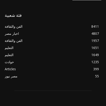
فئة شعبية
8411
الفن والثقافة
4807
اخبار مصر
1957
الفن والثقافة
1651
التعليم
1649
التعليم
1235
حوادث
Articles
399
55
مصر نيوز