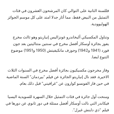
فللسنة الثانية على التوالي كان المرشحون العشرون في فئات
التمثيل من البيض فقط، مما أثار جدلا امتد على كل موسم الجوائز
الهوليوودية.
وتناول المكسيكي أليخاندرو غونزاليس إنياريتو وهو ثالث مخرج
يفوز بجائزة أوسكار أفضل مخرج في سنتين متتاليتين بعد جون
فورد (1941 و1942) وجوزف مانكيفيتش (1950 و1951) موضوع
التنوع ايضا.
وفاز مخرجون مكسيكيون بجائزة أفضل مخرج في السنوات الثلاث
الاخيرة. فقد نال إنياريتو الجائزة عن فيلم “بيردمان” السنة الماضية
في حين فاز الفونسو كوارون عن “غرافيتي” قبل ذلك بعام.
ومنحت أول جائزة في فئات التمثيل خلال السهرة للسويدية اليسيا
فيكاندر التي نالت أوسكار أفضل ممثلة في دور ثانوي عن دورها في
فيلم “ذي داينش غيرل”.