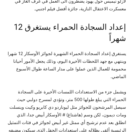
لازلو نيميس حول يهود يضطرون الى العمل في غرف الغاز في
معسكرت الاعتقال النازية، جائزة أفضل فيلم اجنبي.
إعداد السجادة الحمراء يستغرق 12
شهراً
يستغرق إعداد السجادة الحمراء الشهيرة لجوائز الأوسكار 12 شهرا
وينتهي مع جهد اللحظات الأخيرة اليوم، وذلك يجعل الأمور أحيانا
محمومة للعمال الذين عملوا على مدار الساعة طوال الأسبوع
الماضي.
ويشمل جزء من الاستعدادات اللمسات الأخيرة على السجادة
الحمراء التي يبلغ طولها 500 متر، وتؤدي لمسرح دولبي حيث
سيصل المرشحون للجوائز مثل ليوناردو دي كابريو وكيت وينسلت
ومات ديمون، لكن وسم (هاشتاغ) # الأوسكار أبيض جدا، الذي
انطلق بعد عدم ترشيح أي ممثل غير أبيض لجوائز في فئات التمثيل
الرئيسية ألقى بظلاله على استعدادات الحفل الذي سيكون مضيفه