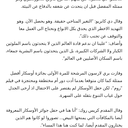
ممثله المفضل قبل ان يتحدث عن شغفه بالدفاع عن البيئة.
وقال دي كابريو: “التغير المناخي حقيقة. وهو يحصل الآن. وهو
التهديد الاخطر الذي يحدق بكل الانواع ونحتاج الى العمل معا
والتوقف عن تجنب ذلك”.
وأضاف: “علينا ان ندعم قادة العالم الذين لا يتحدثون باسم الملوثين
الكبار ولا الشركات الكبيرة، بل الذين يتحدثون باسم البشرية جمعاء،
باسم السكان الأصليين في العالم”.
وفازت بري لارسون المرشحة للمرة الأولى بجائزة أوسكار أفضل
ممثلة كما كان متوقعا بعدما أدت دور أم مختطفة ومحتجزة في فيلم
“روم”، لكن حفل الأوسكار لم يقتصر على الاحتفال اذ أرخى الجدل
حول غياب التنوع بثقله على السهرة.
وقال المقدم كريس روك: “أنا هنا في حفل جوائز الأوسكار المعروفة
أيضا بالمكافآت التي يمنحها البيض… تصوروا لو كانوا هم الذين
يختارون المقدم أيضا، لما كنت هنا هذا المساء”.