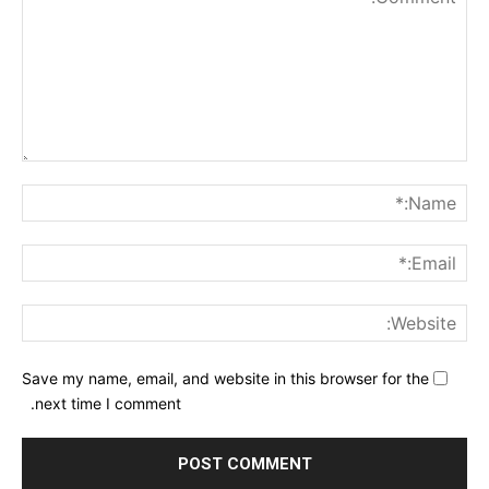
nt:
me:*
ail:*
ite:
Save my name, email, and website in this browser for the
next time I comment.