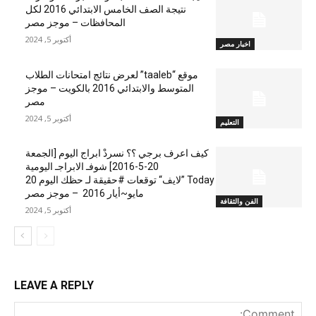
نتيجة الصف الخامس الابتدائي 2016 لكل
المحافظات – موجز مصر
أكتوبر 5, 2024
اخبار مصر
موقع “taaleb” لعرض نتائج امتحانات الطلاب
المتوسط والابتدائي 2016 بالكويت – موجز
مصر
أكتوبر 5, 2024
التعليم
كيف اعرف برجي ؟؟ نسردْ ابراج اليوم [الجمعة
20-5-2016] شوفـ الابراجـ اليومية
Today ”لايف“ توقعات #حقيقة لـ حظك اليوم 20
مايو~أيار 2016 – موجز مصر
الفن والثقافة
أكتوبر 5, 2024
LEAVE A REPLY