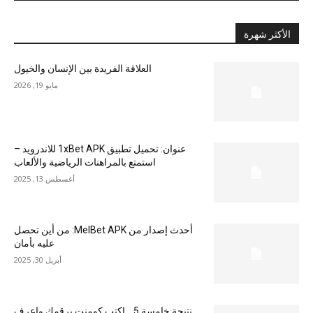
الأكثر شهرة
العلاقة الفريدة بين الإنسان والخيول
مايو 19, 2026
عنوان: تحميل تطبيق 1xBet APK للاندرويد –
استمتع بالمراهنات الرياضية والألعاب
أغسطس 13, 2025
أحدث إصدار من MelBet APK: من أين تحصل
عليه بأمان
أبريل 30, 2025
نتيجة خامسة 5 .. اكتب كومنت برقمك واعرف