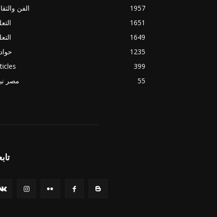
1957
الفن والثقا
1651
التعل
1649
التعل
1235
حواد
ticles
399
55
مصر ني
تابع