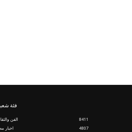
فئة شعبي
8411
الفن والثقا
4807
اخبار م