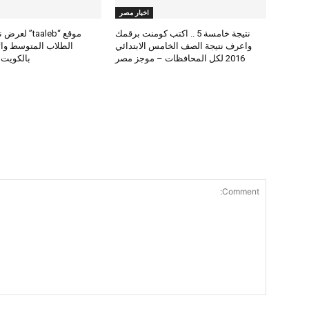
اخبار مصر
نتيجة خامسة 5 .. اكتب كومنت برقمك
موقع “taaleb” 
واعرف نتيجة الصف الخامس الابتدائي
2016 لكل المحافظات – موجز مصر
بالكويت