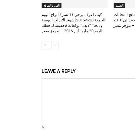
التعليم
الفن والثقافة
لعرض نتائج امتحانات
كيف اعرف برجي ؟؟ نسردْ ابراج اليوم
الطلاب المتوسط والابتدائي 2016
[الجمعة 20-5-2016] شوفـ الابراجـ اليومية
 – موجز مصر
Today ”لايف“ توقعات #حقيقة لـ حظك
اليوم 20 مايو~أيار 2016 – موجز مصر
LEAVE A REPLY
Comment: