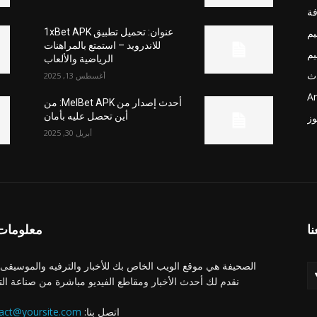
فة
يم
عنوان: تحميل تطبيق 1xBet APK
للاندرويد – استمتع بالمراهنات
يم
الرياضية والألعاب
ث
أغسطس 13, 2025
Ar
أحدث إصدار من MelBet APK: من
أين تحصل عليه بأمان
وز
أبريل 30, 2025
نا
معلومات 
الصحيفة هي موقع الويب الخاص بك للأخبار والترفيه والموسيقى.
نقدم لك أحدث الأخبار ومقاطع الفيديو مباشرة من صناعة الت
اتصل بنا:
act@yoursite.com