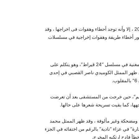
موجز مصر – مع التكاليف الباهظة لإناتج مسلسلات رمضالى 2015 ، إلا وأنه توجد أحطاء وهفوات فى اخراجها ، وقد
صور أخطاء طريفة وهفوات إخراجية في مسلسلات
يذكر أن هذه الاخطاء تتضمن ظهور صورة الممثل اللبناني باسم مغنية في مسلسل “24 قيراط”، وهو يتكلم على
د ظهر الممثل الكوميدي ناصر القصبي في إحدى
.
ريم”، حين خرجت من المستشفى بعد أن تعرضت
ا، كما بقيت تسريحة شعرها على حالها.
 ومضحكة وغير مألوفة ، وقد ظهر الممثل محمد
” في عزاء “نادية” بالرغم من اختفائه في الجزء
طأ فادح ارتكبه المخرج.