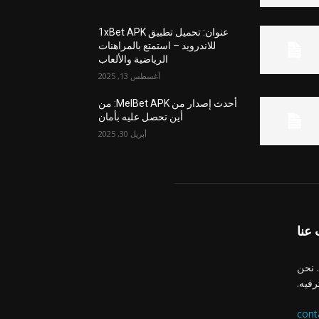
عنوان: تحميل تطبيق 1xBet APK
للاندرويد – استمتع بالمراهنات
الرياضية والألعاب
أغسطس 13, 2025
أحدث إصدار من MelBet APK: من
أين تحصل عليه بأمان
أبريل 30, 2025
عنا
 نحن
رفيه.
cont