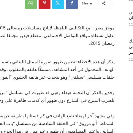
Share
 MelBet APK: من
ان
تداول نشطاء مواقع التواصل الاجتماعي، مقطع فيديو مجمعًا ل
قمك
رمضان 2015.
ئي
الهاتف المحمول في أحد المشاهد، ممسكًا هاتفه بالمقلوب، وق
حلقات مسلسل “سيلفي” وهو يتحدث عبر هاتفه الخليوي “آيفون 6″ بالمقلوب
وجدير بالذكر أن النجمة هيفاء وهبي قد ظهرت في مسلسل “م
للضرب المبرح في الشارع دون ظهور أي كدمات ظاهرة على وجهه
وفي مشهد آخر لهيفاء تضع الهاتف في كم فستانها بطريقة غريبة
الشماط “أبو مرزوق” في الحلقة السادسة من مسلسل “باب الحارة
السابق، واعتبر المشاهدون أن ظهوره غير مبرر في هذا الجزء وخ