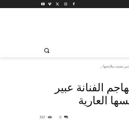
دبي بسبب ملابسها...
هاجم الفنانة عبير
ها العارية
357
0