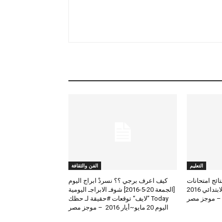
التعليم
الفن والثقافة
لعرض نتائج امتحانات
كيف اعرف برجي ؟؟ نسردْ ابراج اليوم
الطلاب المتوسط والابتدائي 2016
[الجمعة 20-5-2016] شوفـ الابراجـ اليومية
 – موجز مصر
Today ”لايف“ توقعات #حقيقة لـ حظك
اليوم 20 مايو~أيار 2016 – موجز مصر