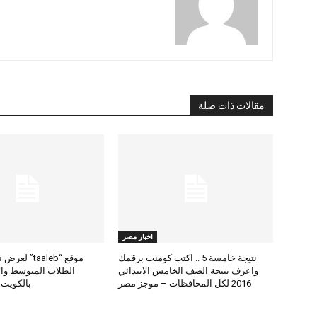
مقالات ذات صلة
اخبار مصر
نتيجة خامسة 5 .. اكتب كومنت برقمك
موقع “taaleb” 
واعرف نتيجة الصف الخامس الابتدائي
2016 لكل المحافظات – موجز مصر
بالكويت