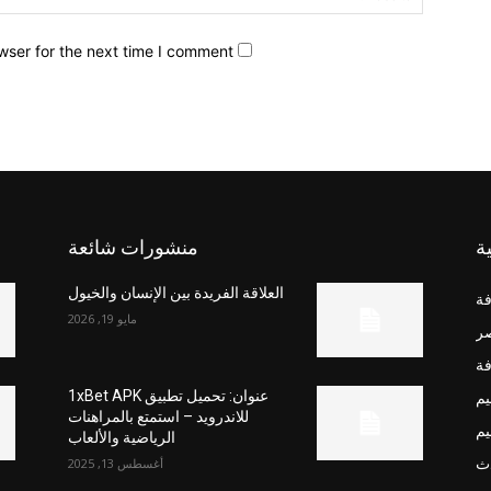
wser for the next time I comment.
ة
منشورات شائعة
العلاقة الفريدة بين الإنسان والخيول
فة
مايو 19, 2026
صر
فة
يم
عنوان: تحميل تطبيق 1xBet APK
للاندرويد – استمتع بالمراهنات
يم
الرياضية والألعاب
ث
أغسطس 13, 2025