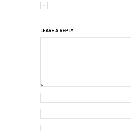
LEAVE A REPLY
Comment:
Name:*
Email:*
Website: