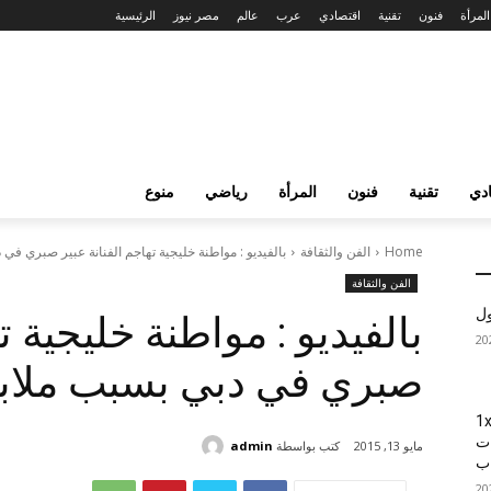
المرأة
فنون
تقنية
اقتصادي
عرب
عالم
مصر نيوز
الرئيسية
دي
تقنية
فنون
المرأة
رياضي
منوع
Home
الفن والثقافة
بالفيديو : مواطنة خليجية تهاجم الفنانة عبير صبري في 
الفن والثقافة
ول
بالفيديو : مواطنة خليجية ت
صبري في دبي بسبب ملابس
1xBet
ات
كتب بواسطة
admin
مايو 13, 2015
اب