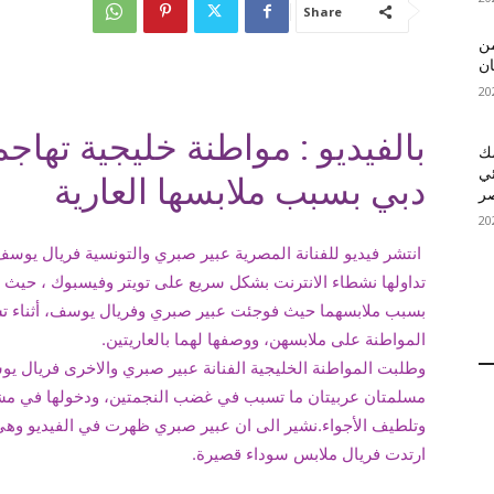
Share
 MelBet APK: من
ان
بالفيديو : مواطنة خليجية تهاج
قمك
ئي
دبي بسبب ملابسها العارية
انتشر فيديو للفنانة المصرية عبير صبري والتونسية فريال يوس
تداولها نشطاء الانترنت بشكل سريع على تويتر وفيسبوك ، حيث تض
بسبب ملابسهما حيث فوجئت عبير صبري وفريال يوسف، أثناء تس
المواطنة على ملابسهن، ووصفها لهما بالعاريتين.
وطلبت المواطنة الخليجية الفنانة عبير صبري والاخرى فريال يوس
مسلمتان عربيتان ما تسبب في غضب النجمتين، ودخولها في مشادة
وتلطيف الأجواء.نشير الى ان عبير صبري ظهرت في الفيديو وهي ت
ارتدت فريال ملابس سوداء قصيرة.