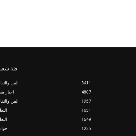
فئة شعبي
8411
الفن والثقا
4807
اخبار م
1957
الفن والثقا
1651
التعل
1649
التعل
1235
حواد