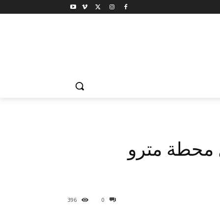
ل محطة مترو
396
0