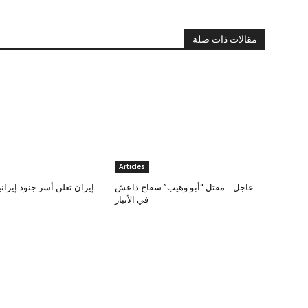
مقالات ذات صلة
Articles
عاجل .. مقتل “أبو وهيب” سفاح داعش
إيران تعلن أسر جنود إيران
في الأنبار