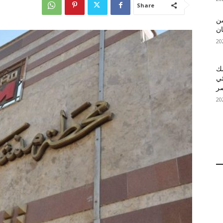
Share
 MelBet APK: من
ان
قمك
ئي