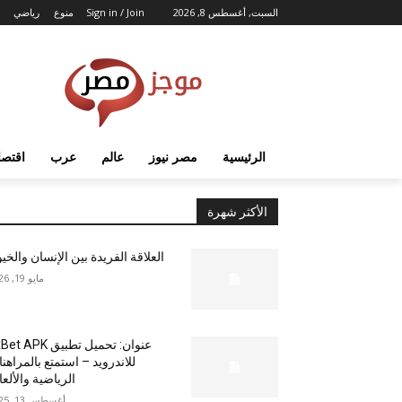
السبت, أغسطس 8, 2026
Sign in / Join
منوع
رياضي
الرئيسية
مصر نيوز
عالم
عرب
اقتصا
الأكثر شهرة
العلاقة الفريدة بين الإنسان والخي
مايو 19, 2026
عنوان: تحميل تطبيق  APK
للاندرويد – استمتع بالمراهن
الرياضية والألع
أغسطس 13, 2025