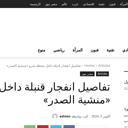
المرأة
فنون
تقنية
اقتصادي
عرب
عالم
مصر نيوز
الرئيسية
دي
تقنية
فنون
المرأة
رياضي
منوع
Articles
Home
تفاصيل انفجار قنبلة داخل محطة مترو «منشية الصدر»
Articles
مصر نيوز
ول
تفاصيل انفجار قنبلة داخ
«منشية الصدر»
1xBet
ات
كتب بواسطة
admin
أكتوبر 5, 2024
اب