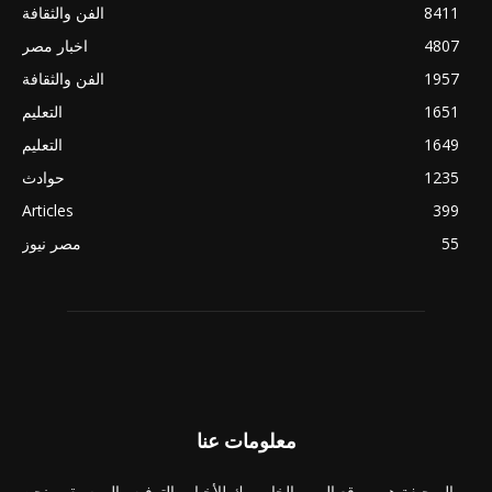
8411
الفن والثقافة
4807
اخبار مصر
1957
الفن والثقافة
1651
التعليم
1649
التعليم
1235
حوادث
Articles
399
55
مصر نيوز
معلومات عنا
الصحيفة هي موقع الويب الخاص بك للأخبار والترفيه والموسيقى. نحن