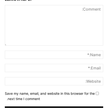
nt:
me:*
ail:*
ite:
Save my name, email, and website in this browser for the
next time I comment.