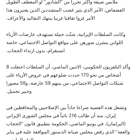
ملابس ضيقة وأكثر تحرراً من “الشادور” أو المعطف الطويل
الفضفاض، الأمر الذي يثير غضب المتشددين الذين يعتبرون هذا
الأمر غزوا ثقافيا غربيا ينتهك التقاليد والأعراف.
وكانت السلطات الإيرانية، شنّت حملة تستهدف عارضات الأزياء
اللواتي ينشرن صورهن على مواقع التواصل الاجتماعي، خاصة
انستغرام، بدون ارتداء الحجاب.
وأكد التلفزيون الحكومي، الاثنين الماضي، أن السلطات اعتقلت 8
أشخاص من نحو 170 حددت ضلوعهم في عروض الأزياء على
شبكات التواصل الاجتماعي، من بينهم 59 عارضة، و59 مصورا
وخبير تجميل.
وتشعل هذه القضية صراعا حاداً بين الإصلاحيين والمحافظين في
إيران، منذ أن طالب 216 نائباً في مجلس الشورى الإيراني
(البرلمان)، في يونيو الماضي، الحكومة بتطبيق قانون “الحجاب
والعفة” الذي رفض مجلس صيانة الدستور الموافقة عليه في يناير
من العام الماضي.