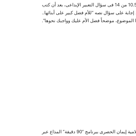
شىء”، مؤكداً أن إدارة الشيخ زويد التعليمية قررت منح التلميذ 10.5 من 14 فى سؤال التعبير الإبداعى، بعد أن كتب
جابة على سؤال نصه “للأم فضل كبير على أبنائها..
الموضوع، موضحاً فضل الأم عليك وواجبك نحوها”.
ومن جانبه ـ فقد ذكر “عبدالمنعم” فى مداخلة هاتفية مع الإعلامية إيمان الحصرى ببرنامج “90 دقيقة” المذاع عبر