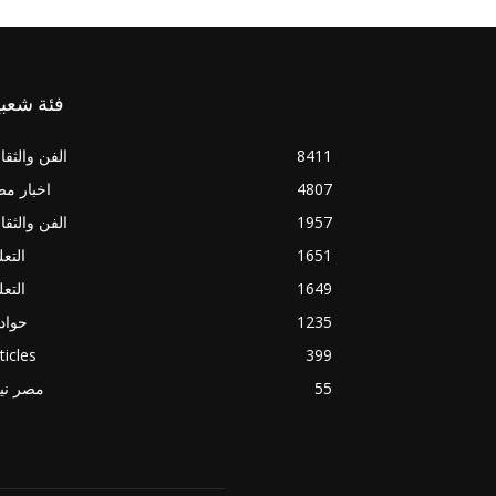
فئة شعبي
8411
الفن والثقا
4807
اخبار م
1957
الفن والثقا
1651
التعل
1649
التعل
1235
حواد
ticles
399
55
مصر ني