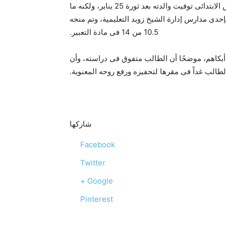
فضائية “المحور”، مساء الإثنين، أن “محمد” تلميذ الصف الخامس الابتدائى توفيت والدته بعد ثورة 25 يناير، ولكنه ما
بإحدى مدارس إدارة الشيخ زويد التعليمية، وتم منحه
10.5 من 14 فى مادة التعبير.
أبكاهم، موضحًا أن الطالب متفوق فى دراسته، وأن
لطالب غداً فى مقرها لتحفيزه ورفع روحه المعنوية.
شاركها
Facebook
Twitter
Google +
Pinterest