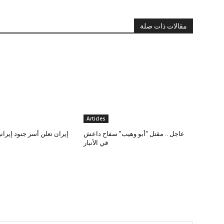
مقالات ذات صلة
Articles
عاجل .. مقتل “أبو وهيب” سفاح داعش
إيران تعلن أسر جنود إيران
في الأنبار