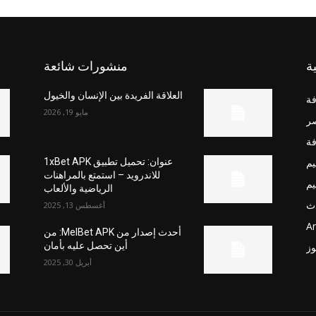
ة
منشورات شائعة
العلاقة الفريدة بين الإنسان والخيول
فة
مايو 19, 2026
صر
فة
يم
عنوان: تحميل تطبيق 1xBet APK
للاندرويد – استمتع بالمراهنات
يم
الرياضية والألعاب
ث
أغسطس 13, 2025
Ar
أحدث إصدار من MelBet APK: من
أين تحصل عليه بأمان
وز
أبريل 30, 2025