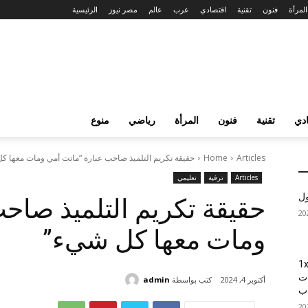
المرأة
فنون
تقنية
اقتصادي
عرب
عالم
مصر نيوز
الرئيسية
دي
تقنية
فنون
المرأة
رياضي
منوع
Articles
Home
حقيقة تكريم التلميذ صاحب عبارة “ماتت أمي ومات معها ك
Articles
ترفية
تعليمي
ول
حقيقة تكريم التلميذ صاح
ومات معها كل شيء”
1xBet
ات
كتب بواسطة
admin
أكتوبر 4, 2024
اب