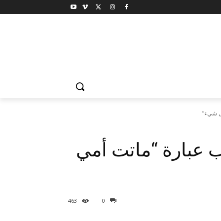
ل شيء”
ب عبارة “ماتت أمي
463
0