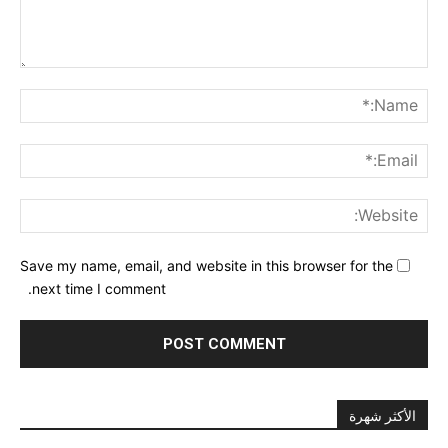
nt:
me:*
ail:*
ite:
Save my name, email, and website in this browser for the
next time I comment.
الأكثر شهرة