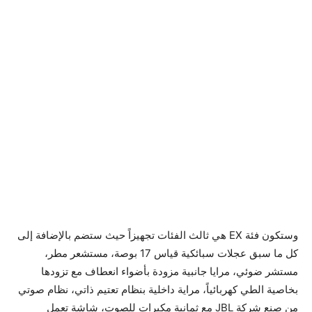
وستكون فئة EX هي ثالث الفئات تجهيزاً حيث ستضم بالإضافة إلى
كل ما سبق عجلات سبائكية قياس 17 بوصة، مستشعر مطر،
مستشر ضوئي، مرايا جانبية مزودة بأضواء انعطاف مع تزودها
بخاصية الطي كهربائياً، مراية داخلية بنظام تعتيم ذاتي، نظام صوتي
من صنع شركة JBL مع ثمانية مكبرات للصوت، شاشة تعمل