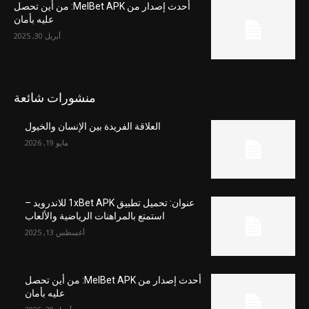
أحدث إصدار من MelBet APK: من أين تحصل
عليه بأمان
أبريل 30, 2025
منشورات شائعة
العلاقة الفريدة بين الإنسان والخيول
مايو 19, 2026
عنوان: تحميل تطبيق 1xBet APK للاندرويد –
استمتع بالمراهنات الرياضية والألعاب
أغسطس 13, 2025
أحدث إصدار من MelBet APK: من أين تحصل
عليه بأمان