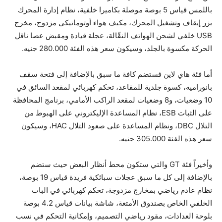
باللمس قياس 5 بوصة موصلة بكاميرا خلفية، نظام إدارة المحرك
بزر إيقاف وتشغيل المحرك، مكيف هواء أوتوماتيكي مزدوج، مخرج
USB خلفي لشحن الهواتف النقّالة، عجلة قيادة ومقبض عصا ناقل
الحركة مكسوة بالجلد، وسيكون سعر هذه الفئة 280.000 جنيه.
أما فئة هاي لاين فستضم كافة ما سبق بالإضافة إلى فتحة سقف
بانوراميه، كسوة جلدية للمقاعد، تحكم كهربائي لمقعد السائق في
10 وضعيات، و8 وضعيات لمقعد الراكب الأمامي، برنامج المحافظة
على الثبات ESB، نظام المساعدة الإليكتروني على الهبوط من
التلال DBC، ونظام المساعدة على صعود التلال HAC، وسيكون
سعر هذه الفئة 305.000 جنيه.
وأخيراً فئة GT والتي ستكون محط أنظار البعض حيث ستضم
بالإضافة إلى كل ما سبق عجلات سبائكية فريدة قياس 19 بوصة،
نظام عادم رياضي بمخارج مزدوجة، تحكم كهربائي في الباب
الخلفي الخاص بصندوق الأمتعة، شاشة بيانات قياس 4.2 بوصة
بلوحة العدادات، مقود رياضي التصميم، وإمكانية التحكم في نسب