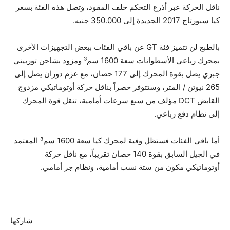
ناقل الحركة عبر أذرع التحكم خلف المقود، وتصل هذه الفئة بسعر
كيا سبورتاج 2017 الجديدة إلى 350.000 جنيه.
بالطبع لن تتميز فئة GT عن باقي الفئات ببعض التجهيزات الأخرى
بمحرك رباعي الأسطوانات سعة 1600 سم³ ومزود بشاحن توربيني
جبري يصل بقوة المحرك إلى 177 حصان، مع عزم دوران يصل إلى
265 نيوتن / المتر، وستتوفر حصراً بناقل حركة أوتوماتيكي مزدوج
القابض DCT مؤلف من سبع سرعات أمامية، تنقل قوة المحرك
إلى نظام دفع رباعي.
أما باقي الفئات فستظل وفية لمحرك كيا سعة 1600 سم³ المعتمد
في الجيل السابق بقوة 140 حصان تقريباً، مع ناقل حركة
أوتوماتيكي مكون من ستة نسب أمامية، ونظام جر أمامي.
شاركها