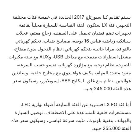
سيتم تقديم كيا سبورتاج 2017 الجديدة في خمسة فئات مختلفة
التجهيز، فئة LX ستكون الفئة القياسية للسيارة محلياً بقائمة
تجهيزات تضم قضبان تحميل على السقف، زجاج معتم، عجلات
سبائكية رياضية قياس 16 بوصة، مصابيح ضباب، تحكم كهربائي
بالنوافذ، مرايا جانبية بتحكم كهربائي، نظام الدخول بدون مفتاح،
مشغل اسطوانات مدمجة مع مداخل USB، وAUX مع ستة مكبرات
للصوت، نظام توجيه مع مؤازرة كهربائية تقسو حسب السرعة،
مقود متعدد المهام، مكيف هواء يدوي مع مخارج خلفية، وسادتين
هوائيتين، نظام منع غلق المكابح ABS، إيموبلايزر، وسيكون سعر
هذه الفئة 245.000 جنيه.
أما فئة LX FO فستزيد عن الفئة السابقة أضواء نهارية LED،
مستشعرات خلفية للمساعدة على الاصطفاف، توصيل السيارة
بالهواتف بتقنية بلوتوث، مثبت سرعة قياسي، وسيكون سعر هذه
الفئة 255.000 جنيه.