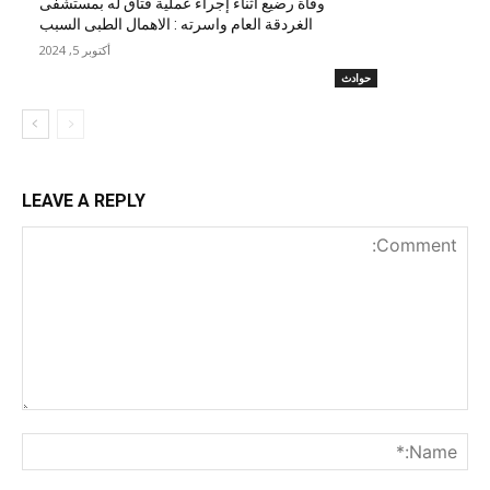
وفاة رضيع أثناء إجراء عملية فتاق له بمستشفى
الغردقة العام واسرته : الاهمال الطبى السبب
أكتوبر 5, 2024
حوادث
LEAVE A REPLY
nt:
me:*