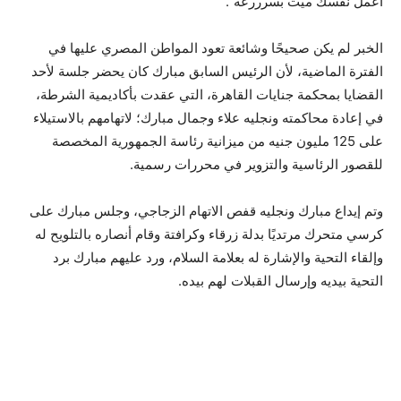
اعمل نفسك ميت بسرررعة”.
الخبر لم يكن صحيحًا وشائعة تعود المواطن المصري عليها في
الفترة الماضية، لأن الرئيس السابق مبارك كان يحضر جلسة لأحد
القضايا بمحكمة جنايات القاهرة، التي عقدت بأكاديمية الشرطة،
في إعادة محاكمته ونجليه علاء وجمال مبارك؛ لاتهامهم بالاستيلاء
على 125 مليون جنيه من ميزانية رئاسة الجمهورية المخصصة
للقصور الرئاسية والتزوير في محررات رسمية.
وتم إيداع مبارك ونجليه قفص الاتهام الزجاجي، وجلس مبارك على
كرسي متحرك مرتديًا بدلة زرقاء وكرافتة وقام أنصاره بالتلويح له
وإلقاء التحية والإشارة له بعلامة السلام، ورد عليهم مبارك برد
التحية بيديه وإرسال القبلات لهم بيده.