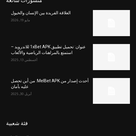
منشورات شائعة
العلاقة الفريدة بين الإنسان والخيول
مايو 19, 2026
عنوان: تحميل تطبيق 1xBet APK للاندرويد –
استمتع بالمراهنات الرياضية والألعاب
أغسطس 13, 2025
أحدث إصدار من MelBet APK: من أين تحصل
عليه بأمان
أبريل 30, 2025
فئة شعبية