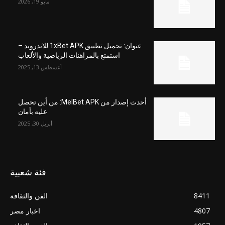
مايو 19, 2026
عنوان: تحميل تطبيق 1xBet APK للاندرويد –
استمتع بالمراهنات الرياضية والألعاب
أغسطس 13, 2025
أحدث إصدار من MelBet APK: من أين تحصل
عليه بأمان
أبريل 30, 2025
فئة شعبية
8411
الفن والثقافة
4807
اخبار مصر