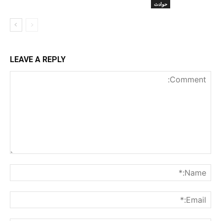
حوادث
LEAVE A REPLY
nt:
me:*
ail:*