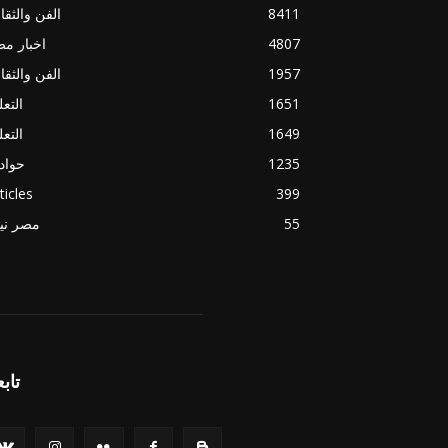
8411
الفن والثقا
4807
اخبار م
1957
الفن والثقا
1651
التعل
1649
التعل
1235
حواد
ticles
399
55
مصر ني
تابع