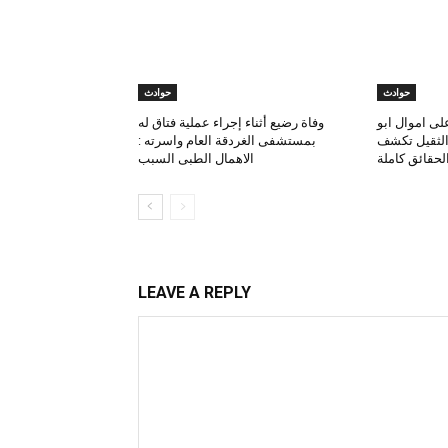
حوادث
حوادث
لى اموال ابو
وفاة رضيع أثناء إجراء عملية فتاق له
 الثقيل تكشف
بمستشفى الغردقة العام واسرته :
لحقائق كاملة
الاهمال الطبى السبب
LEAVE A REPLY