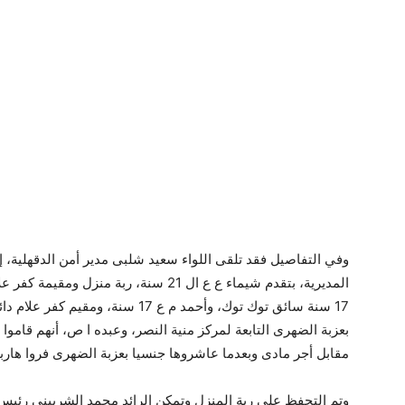
وفي التفاصيل فقد تلقى اللواء سعيد شلبى مدير أمن الدقهلية، إ
المديرية، بتقدم شيماء ع ع ال 21 سنة، ربة 
17 سنة سائق توك توك، وأحمد م ع 17 س
بعزبة الضهرى التابعة لمركز منية النصر، وعبده ا ص، أنهم قاموا 
مقابل أجر مادى وبعدما عاشروها جنسيا بعزبة الضهرى فروا هاربي
وتم التحفظ على ربة المنزل وتمكن الرائد محمد الشربينى رئيس