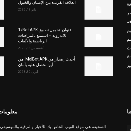
العلاقة الفريدة بين الإنسان والخيول
فة
مايو 19, 2026
صر
فة
يم
عنوان: تحميل تطبيق 1xBet APK
للاندرويد – استمتع بالمراهنات
يم
الرياضية والألعاب
ث
أغسطس 13, 2025
Ar
أحدث إصدار من MelBet APK: من
أين تحصل عليه بأمان
وز
أبريل 30, 2025
نا
معلومات 
الصحيفة هي موقع الويب الخاص بك للأخبار والترفيه والموسيقى.