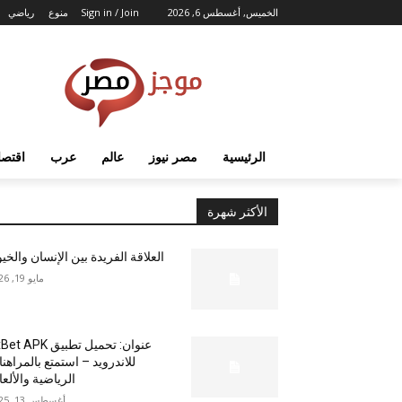
الخميس, أغسطس 6, 2026
Sign in / Join
منوع
رياضي
الرئيسية
مصر نيوز
عالم
عرب
اقتصا
الأكثر شهرة
العلاقة الفريدة بين الإنسان والخي
مايو 19, 2026
عنوان: تحميل تطبيق  APK
للاندرويد – استمتع بالمراهن
الرياضية والألع
أغسطس 13, 2025