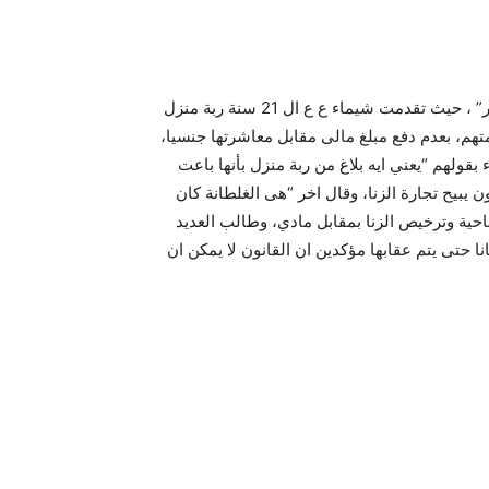
وصل الحال بين النساء الى “دعارة و قلة ادب وكمان بجاحة وفجر” ، حيث تقدمت شيماء ع ع ال 21 سنة ربة منزل
تهم، بعدم دفع مبلغ مالى مقابل معاشرتها جنسيا،
بقولهم “يعني ايه بلاغ من ربة منزل بأنها باعت
 يبيح تجارة الزنا، وقال اخر “هى الغلطانة كان
باحية وترخيص الزنا بمقابل مادي، وطالب العديد
ا حتى يتم عقابها مؤكدين ان القانون لا يمكن ان