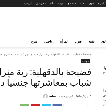
المرأة
فنون
تقنية
اقتصادي
عرب
عالم
مصر نيوز
الرئيسية
دي
تقنية
فنون
المرأة
رياضي
منوع
Home
حوادث
فضيحة بالدقهلية: ربة منزل فاجرة تتهم 5 شباب بمعاشرتها جنسياً دون دفع...
حوادث
ول
شباب بمعاشرتها جنسياً دو
1xBet
ات
كتب بواسطة
admin
أكتوبر 5, 2024
اب