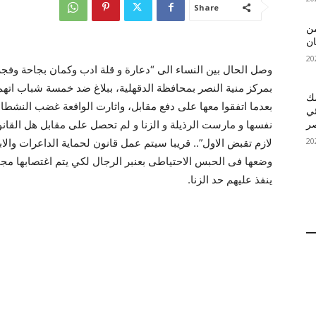
Share
 MelBet APK: من
ان
بمركز منية النصر بمحافظة الدقهلية، ببلاغ ضد خمسة شباب اتهم
قمك
بعدما اتفقوا معها على دفع مقابل، واثارت الواقعة غضب النشطاء 
ئي
نفسها و مارست الرذيلة و الزنا و لم تحصل على مقابل هل القانون
لازم تقبض الاول”.. قريبا سيتم عمل قانون لحماية الداعرات والا
وضعها فى الحبس الاحتياطى بعنبر الرجال لكي يتم اغتصابها مجان
ينفذ عليهم حد الزنا.