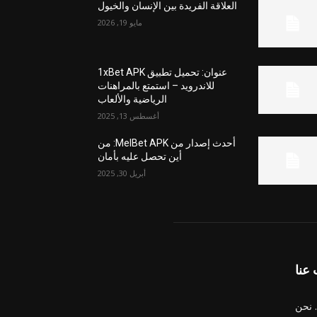
العلاقة الفريدة بين الإنسان والخيول
مايو 19, 2026
عنوان: تحميل تطبيق 1xBet APK
للاندرويد – استمتع بالمراهنات
الرياضية والألعاب
أغسطس 13, 2025
أحدث إصدار من MelBet APK: من
أين تحصل عليه بأمان
أبريل 30, 2025
عنا
 نحن