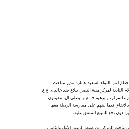
خطارا من اللواء السعيد عمارة مدير مباحث
منزل ومقيمة كفر علام التابعة لمركز منية النصر، ببلاغ ضد خالد ى ع ع
نة، ومقيم كفر علام دائرة المركز، وإبرهيم ف م و، وعلى ال، مقيمون
بالاتفاق فيما بينهم على ممارسة الرذيلة معها
ن دون دفع المبلغ المتفق عليه.
 مباحث المركز من ضبط المتهم الأول والثانى،