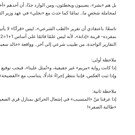
بل هم «بشر»، يصيبون ويخطئون، ومن الوارد جدًا، أن أحدهم «أ
لمجاملة شخصٍ ما.. تمامًا كما حدث مع «نجلي» في عهد وزير الترب
تاسعًا: باعتقادي أن تقرير «الطب الشرعي»، ليس «قرآنًا» لا يأتيه 
ب
التقارير الواحدة، من طبيب شرعي إلى آخر.. وواقعة «خالد سعيد
ملاحظة أولى:
إذا كانت رواية «مريم» غير حقيقية، و«تُمثل علينا»، فيجب توقيع أ
وإذا ثبت العكس، فإننا ننتظر إجراءً عادلًا، يتناسب مع «الفضيحة»
ملاحظة ثانية:
إذا عرفنا مَنْ «المتسبب» في إشعال الحرائق بمنازل قرى الصع
«طالبة الصفر»!