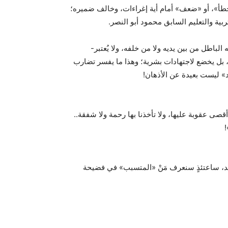
خطأ»، أو «ضعف» أمام أية إغراءات، وخالف ضميره؛
ية والتعليم السابق محمود أبو النصر.
الباطل من بين يديه ولا من خلفه، ولا يُعتبر-
مفرده- قرينة «إدانة»، لأنه ليس علمًا قائمًا على أساس 1+1=2، بل يخضع لاجتهادات بشرية؛ وهذا ما يفسر تضارب
» ليست بعيدة عن الأذهان!
قصى عقوبة عليها، ولا تأخذنا بها رحمة ولا شفقة..
!
يد، ساعتئذٍ سنعرف مَنْ «المتسبب» في فضيحة