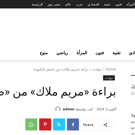
المرأة
فنون
تقنية
اقتصادي
عرب
عالم
مصر نيوز
الرئيسية
دي
تقنية
فنون
المرأة
رياضي
منوع
Home
حوادث
براءة «مريم ملاك» من «صفر الثانوية»
حوادث
ول
براءة «مريم ملاك» من «صف
كتب بواسطة
admin
أكتوبر 5, 2024
1xBet
ات
Share
اب