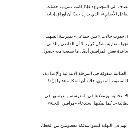
 لا تضاف إلى المجموع؟ فإذا كانت «مريم» حصلت
اعل الأصلي»، الذي يدرك جيدًا أن أوراق إجابة
عامة، حدوث حالات «غش جماعي» بمدرسة الشهيد
ها متقاربة بشكل كبير، إلا أن القاصي والداني
اعدة بعض المراقبين أيضًا، ما يصعب معه حصول
لطالبة متفوقة في المرحلة الابتدائية والإعدادية،
سقوط المدوي، فلابد أن الحكاية «فيها إنَّ»!
 الامتحانية، وزملاءها في المدرسة، ومدرسيها في
لبة».. كما يمكنها استدعاء «مراقبي اللجنة»،
لا أنهم في النهاية ليسوا ملائكة معصومين من الخطأ،