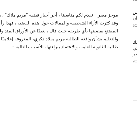
 MelBet APK: من
موجز مصر – نقدم لكم متابعينا ، أخر أخبار قضية “مريم ملاك” ، هذ
ان
وقد كثرت الأراء الشخصية والمقالات حول هذه القضية ، فهذا ر
المقتنع بقضيتها بأي طريقة حيث قال ، بعيدًا عن الأوراق المتداول
والتعليم بشأن واقعة الطالبة مريم ميلاد ذكري، المعروفة إعلاميًا
قمك
طالبة الثانوية العامة، والاعتقاد ببراءتها، للأسباب التالية:-
ئي