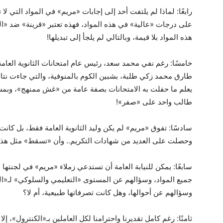
رابعًا: لماذا لم يلتفت أحد إلى إجابات «مريم» في المواد التي
على درجات «عالية» في هذه المواد، فهذه تعتبر «قرينة» ضد «الف
هذه المواد بلا قيمة، وبالتالي لم يلجأ إلى تبديلها!
خامسًا: رغم نفي محمد سعد، رئيس عام امتحانات الثانوية ال
طارق محمد زكي طلبة، بشبين الكوم بالمنوفية، والتي جاءت نتائج
يعلم ما حفلت به الامتحانات بصفة عامة من «غش ممنهج»، وبمس
طالب واحد على «صفر»!
سادسًا: تفوق «مريم» لم يكن وليد الثانوية العامة فقط، بل كانت ا
وحصلت على العديد من شهادات التكريم.. وأن «تسقط» مثل هذا ال
سابعًا: يمكن للنيابة العامة أن تستدعي زملاء «مريم» في لجنتها
جميع المواد، وسؤالهم عن المستوى «التعليمي والسلوكي» لـ«الطا
وسؤالهم عن أحوالها، وهل كانت تصرفاتها طبيعية، أم لا؟
ثامنًا: رغم كامل تقديرنا واحترامنا لكل العاملين بـ«الكنترول»، إ