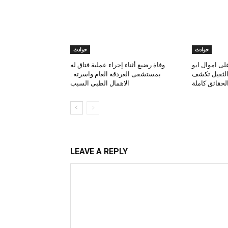
حوادث
حوادث
لى اموال ابو
وفاة رضيع أثناء إجراء عملية فتاق له
 الثقيل تكشف
بمستشفى الغردقة العام واسرته :
لحقائق كاملة
الاهمال الطبى السبب
LEAVE A REPLY