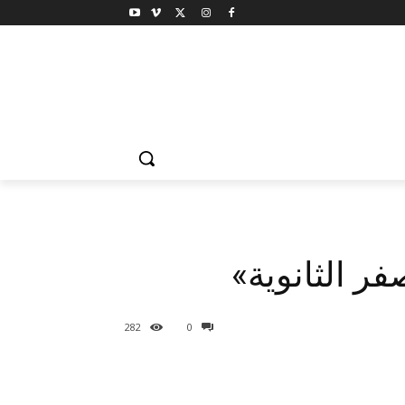
ر الثانوية»
282
0