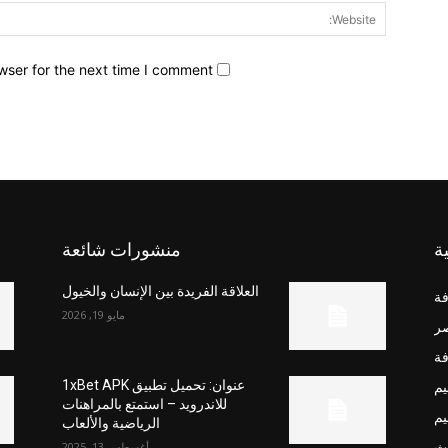
wser for the next time I comment.
ة
منشورات شائعة
العلاقة الفريدة بين الإنسان والخيول
فة
مايو 19, 2026
صر
فة
يم
عنوان: تحميل تطبيق 1xBet APK
للاندرويد – استمتع بالمراهنات
يم
الرياضية والألعاب
ث
أغسطس 13, 2025