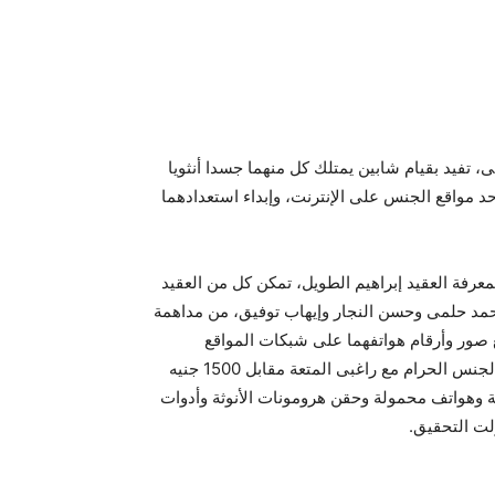
، تفيد بقيام شابين يمتلك كل منهما جسدا أنثويا
د مواقع الجنس على الإنترنت، وإبداء استعدادهما
عرفة العقيد إبراهيم الطويل، تمكن كل من العقيد
حمد حلمى وحسن النجار وإيهاب توفيق، من مداهمة
 صور وأرقام هواتفهما على شبكات المواقع
الإباحية على الإنترنت وإعلانهما الاستعداد لممارستهما الفجور والجنس الحرام مع راغبى المتعة مقابل 1500 جنيه
ية وهواتف محمولة وحقن هرومونات الأنوثة وأدوات
ولت التحقيق.