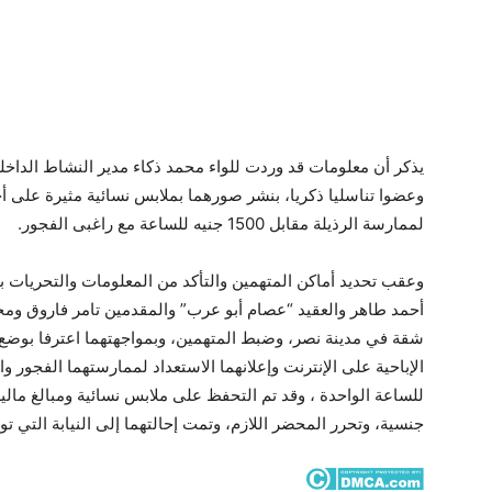
يذكر أن معلومات قد وردت للواء محمد ذكاء مدير النشاط الداخلى
وعضوا تناسليا ذكريا، بنشر صورهما بملابس نسائية مثيرة على أح
لممارسة الرذيلة مقابل 1500 جنيه للساعة مع راغبى الفجور.
وعقب تحديد أماكن المتهمين والتأكد من المعلومات والتحريات بم
أحمد طاهر والعقيد “عصام أبو عرب” والمقدمين تامر فاروق وم
شقة في مدينة نصر، وضبط المتهمين، وبمواجهتهما اعترفا بوضع
للساعة الواحدة ، وقد تم التحفظ على ملابس نسائية ومبالغ مال
جنسية، وتحرر المحضر اللازم، وتمت إحالتهما إلى النيابة التي ت