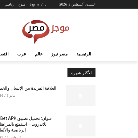
السبت, أغسطس 8, 2026
Sign in / Join
منوع
رياضي
الرئيسية
مصر نيوز
عالم
عرب
اقتصا
الأكثر شهرة
العلاقة الفريدة بين الإنسان والخي
مايو 19, 2026
عنوان: تحميل تطبيق  APK
للاندرويد – استمتع بالمراهن
الرياضية والألع
أغسطس 13, 2025