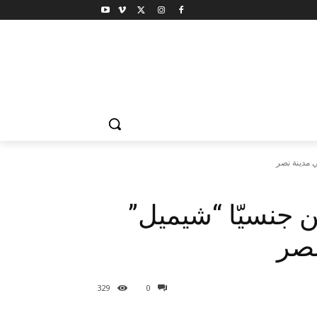
ولين جنسيّا “شيميل”
نصر
329
0