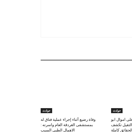
حوادث
حوادث
لى اموال ابو
وفاة رضيع أثناء إجراء عملية فتاق له
 الثقيل تكشف
بمستشفى الغردقة العام واسرته :
لحقائق كاملة
الاهمال الطبى السبب