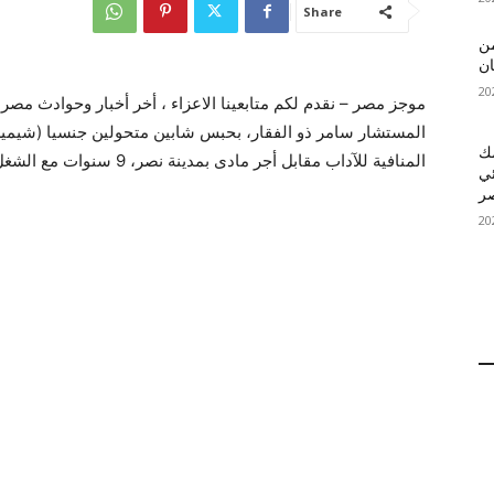
Share
 MelBet APK: من
ان
موجز مصر – نقدم لكم متابعينا الاعزاء ، أخر أخبار وحوادث مص
المستشار سامر ذو الفقار، بحبس شابين متحولين جنسيا (شيميل)
قمك
المنافية للآداب مقابل أجر مادى بمدينة نصر، 9 سنوات مع الشغل والنفاذ والمراقبة مدة مماثلة.
ئي