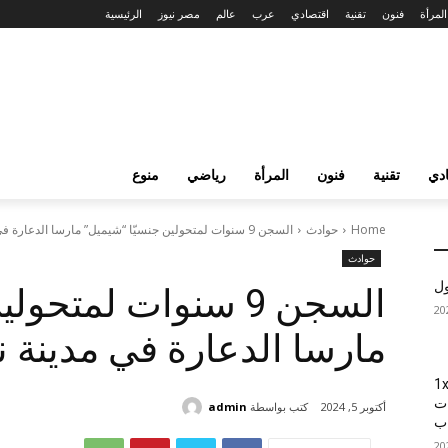
المرأة
فنون
تقنية
اقتصادي
عرب
عالم
مصر نيوز
الرئيسية
دي
تقنية
فنون
المرأة
رياضي
منوع
Home
حوادث
السجن 9 سنوات لمتحولين جنسيّا “شيميل” مارسا الدعارة في مدينة نصر
حوادث
ول
السجن 9 سنوات لمتح
مارسا الدعارة في مدينة 
1xBet
ات
كتب بواسطة
admin
أكتوبر 5, 2024
اب