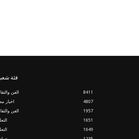
فئة شعبي
8411
الفن والثقا
4807
اخبار م
1957
الفن والثقا
1651
التعل
1649
التعل
1235
حواد