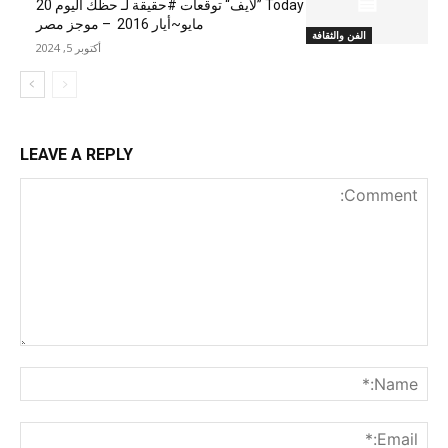
Today ”لايف“ توقعات #حقيقة لـ حظك اليوم 20
مايو~أيار 2016 – موجز مصر
الفن والثقافة
أكتوبر 5, 2024
LEAVE A REPLY
nt:
me:*
ail:*