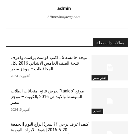
admin
https://mojazeg.com
مقالات ذات صلة
نتيجة خامسة 5 .. اكتب كومنت برقمك واعرف
نتيجة الصف الخامس الابتدائي 2016 لكل
المحافظات – موجز مصر
أكتوبر 5, 2024
اخبار مصر
موقع “taaleb” لعرض نتائج امتحانات الطلاب
المتوسط والابتدائي 2016 بالكويت – موجز
مصر
أكتوبر 5, 2024
التعليم
كيف اعرف برجي ؟؟ نسردْ ابراج اليوم [الجمعة
20-5-2016] شوفـ الابراجـ اليومية