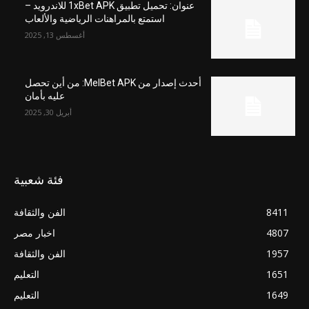
عنوان: تحميل تطبيق 1xBet APK للاندرويد –
استمتع بالمراهنات الرياضية والألعاب
أغسطس 13, 2025
أحدث إصدار من MelBet APK: من أين تحصل
عليه بأمان
أبريل 30, 2025
فئة شعبية
8411
الفن والثقافة
4807
اخبار مصر
1957
الفن والثقافة
1651
التعليم
1649
التعليم