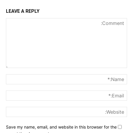
LEAVE A REPLY
nt:
me:*
ail:*
ite:
Save my name, email, and website in this browser for the