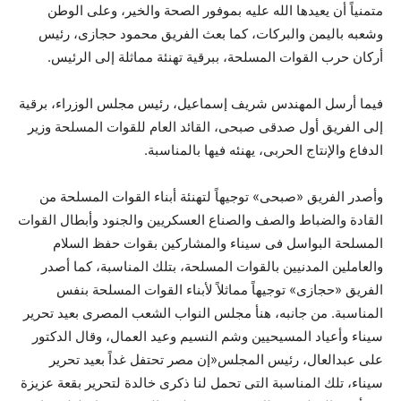
متمنياً أن يعيدها الله عليه بموفور الصحة والخير، وعلى الوطن
وشعبه باليمن والبركات، كما بعث الفريق محمود حجازى، رئيس
أركان حرب القوات المسلحة، ببرقية تهنئة مماثلة إلى الرئيس.
فيما أرسل المهندس شريف إسماعيل، رئيس مجلس الوزراء، برقية
إلى الفريق أول صدقى صبحى، القائد العام للقوات المسلحة وزير
الدفاع والإنتاج الحربى، يهنئه فيها بالمناسبة.
وأصدر الفريق «صبحى» توجيهاً لتهنئة أبناء القوات المسلحة من
القادة والضباط والصف والصناع العسكريين والجنود وأبطال القوات
المسلحة البواسل فى سيناء والمشاركين بقوات حفظ السلام
والعاملين المدنيين بالقوات المسلحة، بتلك المناسبة، كما أصدر
الفريق «حجازى» توجيهاً مماثلاً لأبناء القوات المسلحة بنفس
المناسبة. من جانبه، هنأ مجلس النواب الشعب المصرى بعيد تحرير
سيناء وأعياد المسيحيين وشم النسيم وعيد العمال، وقال الدكتور
على عبدالعال، رئيس المجلس«إن مصر تحتفل غداً بعيد تحرير
سيناء، تلك المناسبة التى تحمل لنا ذكرى خالدة لتحرير بقعة عزيزة