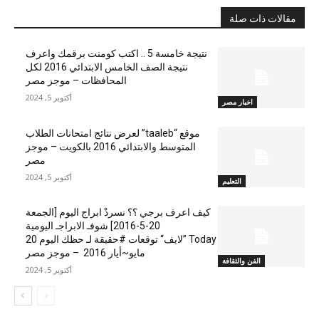
مقالات ذات صلة
نتيجة خامسة 5 .. اكتب كومنت برقمك واعرف
نتيجة الصف الخامس الابتدائي 2016 لكل
المحافظات – موجز مصر
أكتوبر 5, 2024
اخبار مصر
موقع “taaleb” لعرض نتائج امتحانات الطلاب
المتوسط والابتدائي 2016 بالكويت – موجز
مصر
أكتوبر 5, 2024
التعليم
كيف اعرف برجي ؟؟ نسردْ ابراج اليوم [الجمعة
20-5-2016] شوفـ الابراجـ اليومية
Today ”لايف“ توقعات #حقيقة لـ حظك اليوم 20
مايو~أيار 2016 – موجز مصر
الفن والثقافة
أكتوبر 5, 2024