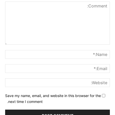
nt:
me:*
ail:*
ite:
Save my name, email, and website in this browser for the
next time I comment.