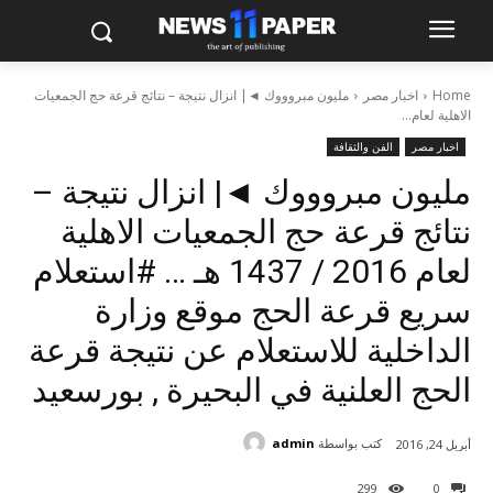
Home
اخبار مصر
مليون مبروووك ◄| انزال نتيجة – نتائج قرعة حج الجمعيات
الاهلية لعام...
اخبار مصر
الفن والثقافة
مليون مبروووك ◄| انزال نتيجة –
نتائج قرعة حج الجمعيات الاهلية
لعام 2016 / 1437 هـ … #استعلام
سريع قرعة الحج موقع وزارة
الداخلية للاستعلام عن نتيجة قرعة
الحج العلنية في البحيرة , بورسعيد
كتب بواسطة
admin
أبريل 24, 2016
299
0