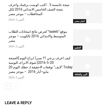
نتيجة خامسة 5 .. اكتب كومنت برقمك واعرف
نتيجة الصف الخامس الابتدائي 2016 لكل
المحافظات – موجز مصر
أكتوبر 5, 2024
اخبار مصر
موقع “taaleb” لعرض نتائج امتحانات الطلاب
المتوسط والابتدائي 2016 بالكويت – موجز
مصر
أكتوبر 5, 2024
التعليم
كيف اعرف برجي ؟؟ نسردْ ابراج اليوم [الجمعة
20-5-2016] شوفـ الابراجـ اليومية
Today ”لايف“ توقعات #حقيقة لـ حظك اليوم 20
مايو~أيار 2016 – موجز مصر
الفن والثقافة
أكتوبر 5, 2024
LEAVE A REPLY