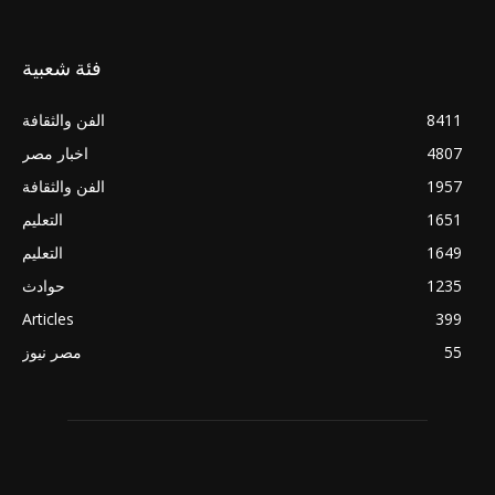
فئة شعبية
8411
الفن والثقافة
4807
اخبار مصر
1957
الفن والثقافة
1651
التعليم
1649
التعليم
1235
حوادث
Articles
399
55
مصر نيوز