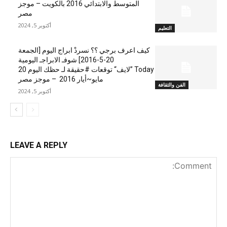
المتوسط والابتدائي 2016 بالكويت – موجز
مصر
أكتوبر 5, 2024
التعليم
كيف اعرف برجي ؟؟ نسردْ ابراج اليوم [الجمعة
20-5-2016] شوفـ الابراجـ اليومية
Today ”لايف“ توقعات #حقيقة لـ حظك اليوم 20
مايو~أيار 2016 – موجز مصر
الفن والثقافة
أكتوبر 5, 2024
LEAVE A REPLY