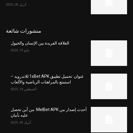
أبريل 30, 2025
منشورات شائعة
العلاقة الفريدة بين الإنسان والخيول
مايو 19, 2026
عنوان: تحميل تطبيق 1xBet APK للاندرويد –
استمتع بالمراهنات الرياضية والألعاب
أغسطس 13, 2025
أحدث إصدار من MelBet APK: من أين تحصل
عليه بأمان
أبريل 30, 2025