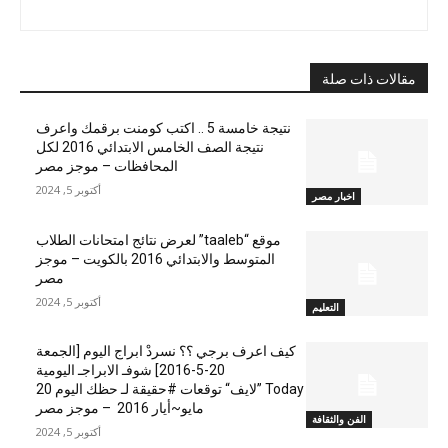
مقالات ذات صلة
نتيجة خامسة 5 .. اكتب كومنت برقمك واعرف
نتيجة الصف الخامس الابتدائي 2016 لكل
المحافظات – موجز مصر
أكتوبر 5, 2024
اخبار مصر
موقع “taaleb” لعرض نتائج امتحانات الطلاب
المتوسط والابتدائي 2016 بالكويت – موجز
مصر
أكتوبر 5, 2024
التعليم
كيف اعرف برجي ؟؟ نسردْ ابراج اليوم [الجمعة
20-5-2016] شوفـ الابراجـ اليومية
Today ”لايف“ توقعات #حقيقة لـ حظك اليوم 20
مايو~أيار 2016 – موجز مصر
الفن والثقافة
أكتوبر 5, 2024