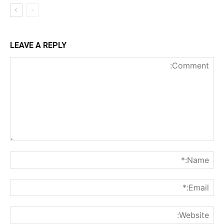
LEAVE A REPLY
nt:
me:*
ail:*
ite: