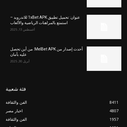
عنوان: تحميل تطبيق 1xBet APK للاندرويد –
استمتع بالمراهنات الرياضية والألعاب
أغسطس 13, 2025
أحدث إصدار من MelBet APK: من أين تحصل
عليه بأمان
أبريل 30, 2025
فئة شعبية
8411
الفن والثقافة
4807
اخبار مصر
1957
الفن والثقافة