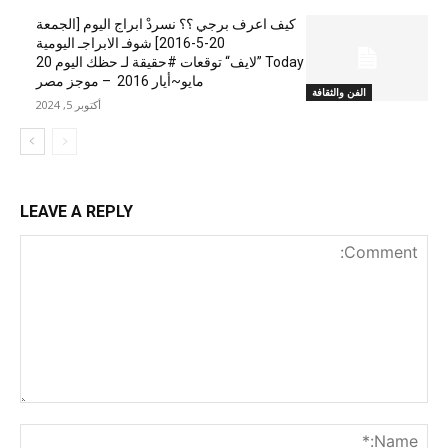
كيف اعرف برجي ؟؟ نسردْ ابراج اليوم [الجمعة
20-5-2016] شوفـ الابراجـ اليومية
Today ”لايف“ توقعات #حقيقة لـ حظك اليوم 20
مايو~أيار 2016 – موجز مصر
الفن والثقافة
أكتوبر 5, 2024
LEAVE A REPLY
nt:
me:*