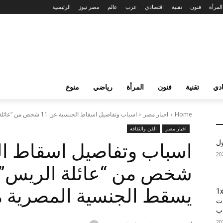
المرأة
فنون
تقنية
اقتصادي
عرب
عالم
مصر نيوز
الرئيسية
دي
تقنية
فنون
المرأة
رياضي
منوع
Home
اخبار مصر
اسباب وتفاصيل اسقاط الجنسية عن 11 شخص من “عائلة الريس” | مجلس...
اخبار مصر
الفن والثقافة
ول
شخص من “عائلة الريس” |
يسقط الجنسية المصرية م
1xBet
ات
اب