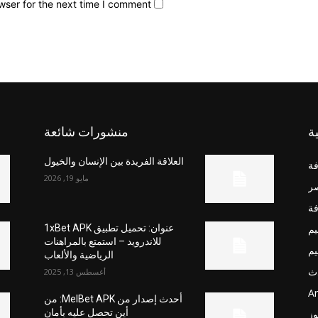
wser for the next time I comment.
ة
منشورات شائعة
العلاقة الفريدة بين الإنسان والخيول
فة
مايو 19, 2026
صر
فة
يم
عنوان: تحميل تطبيق 1xBet APK
للاندرويد – استمتع بالمراهنات
يم
الرياضية والألعاب
ث
أغسطس 13, 2025
Ar
أحدث إصدار من MelBet APK: من
أين تحصل عليه بأمان
وز