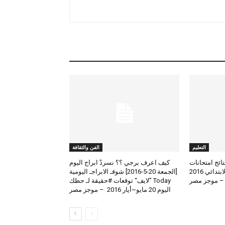
التعليم
الفن والثقافة
لعرض نتائج امتحانات
كيف اعرف برجي ؟؟ نسردْ ابراج اليوم
الطلاب المتوسط والابتدائي 2016
[الجمعة 20-5-2016] شوفـ الابراجـ اليومية
 – موجز مصر
Today ”لايف“ توقعات #حقيقة لـ حظك
اليوم 20 مايو~أيار 2016 – موجز مصر