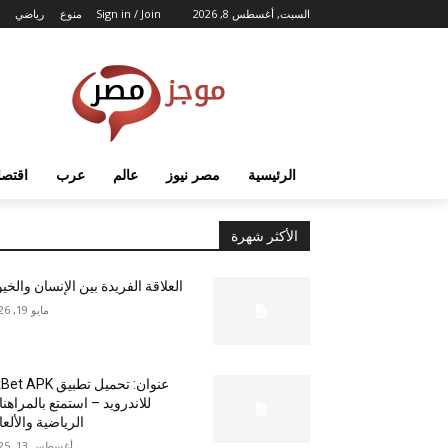
السبت, أغسطس 8, 2026
Sign in / Join
منوع
رياضي
الرئيسية
مصر نيوز
عالم
عرب
اقتصا
الأكثر شهرة
العلاقة الفريدة بين الإنسان والخي
مايو 19, 2026
عنوان: تحميل تطبيق  APK
للاندرويد – استمتع بالمراهن
الرياضية والألع
أغسطس 13, 2025