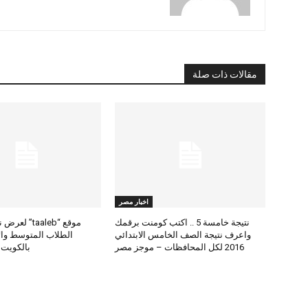
مقالات ذات صلة
اخبار مصر
نتيجة خامسة 5 .. اكتب كومنت برقمك
موقع “taaleb” 
واعرف نتيجة الصف الخامس الابتدائي
2016 لكل المحافظات – موجز مصر
بالكويت