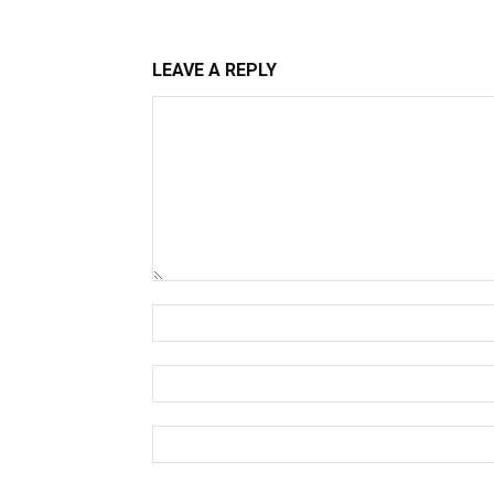
LEAVE A REPLY
Comment:
Name:*
Email:*
Website: