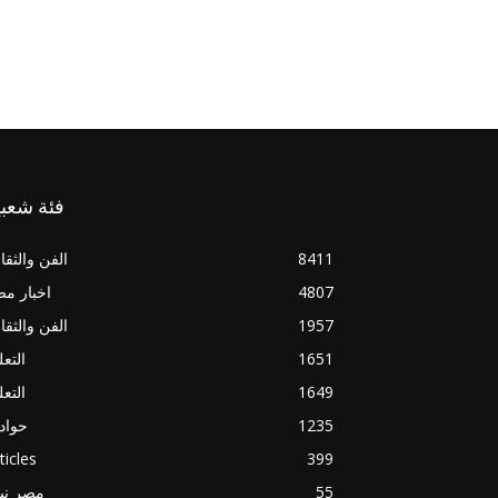
فئة شعبي
8411
الفن والثقا
4807
اخبار م
1957
الفن والثقا
1651
التعل
1649
التعل
1235
حواد
ticles
399
55
مصر ني