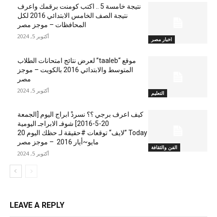
نتيجة خامسة 5 .. اكتب كومنت برقمك واعرف
نتيجة الصف الخامس الابتدائي 2016 لكل
المحافظات – موجز مصر
أكتوبر 5, 2024
اخبار مصر
موقع “taaleb” لعرض نتائج امتحانات الطلاب
المتوسط والابتدائي 2016 بالكويت – موجز
مصر
أكتوبر 5, 2024
التعليم
كيف اعرف برجي ؟؟ نسردْ ابراج اليوم [الجمعة
20-5-2016] شوفـ الابراجـ اليومية
Today ”لايف“ توقعات #حقيقة لـ حظك اليوم 20
مايو~أيار 2016 – موجز مصر
الفن والثقافة
أكتوبر 5, 2024
LEAVE A REPLY