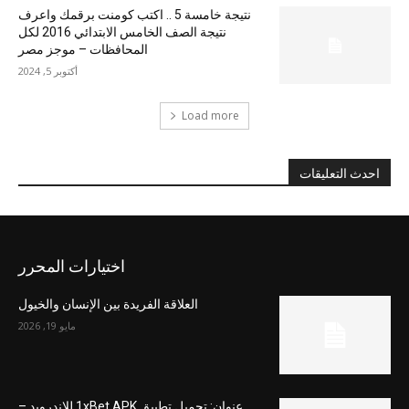
نتيجة خامسة 5 .. اكتب كومنت برقمك واعرف
نتيجة الصف الخامس الابتدائي 2016 لكل
المحافظات – موجز مصر
أكتوبر 5, 2024
Load more
احدث التعليقات
اختيارات المحرر
العلاقة الفريدة بين الإنسان والخيول
مايو 19, 2026
عنوان: تحميل تطبيق 1xBet APK للاندرويد –