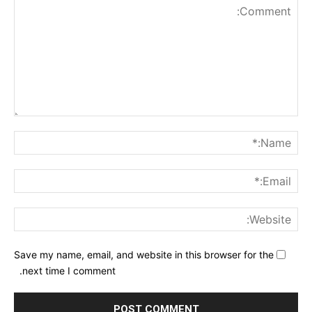
nt:
me:*
ail:*
ite:
Save my name, email, and website in this browser for the
next time I comment.