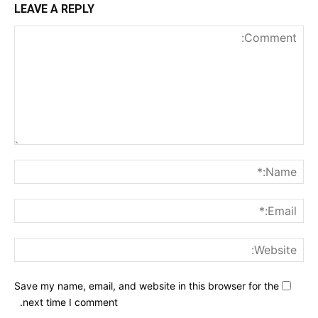
LEAVE A REPLY
nt:
me:*
ail:*
ite:
Save my name, email, and website in this browser for the
next time I comment.