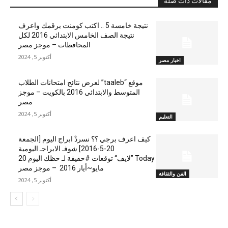
مقالات ذات صلة
نتيجة خامسة 5 .. اكتب كومنت برقمك واعرف
نتيجة الصف الخامس الابتدائي 2016 لكل
المحافظات – موجز مصر
أكتوبر 5, 2024
اخبار مصر
موقع “taaleb” لعرض نتائج امتحانات الطلاب
المتوسط والابتدائي 2016 بالكويت – موجز
مصر
أكتوبر 5, 2024
التعليم
كيف اعرف برجي ؟؟ نسردْ ابراج اليوم [الجمعة
20-5-2016] شوفـ الابراجـ اليومية
Today ”لايف“ توقعات #حقيقة لـ حظك اليوم 20
مايو~أيار 2016 – موجز مصر
الفن والثقافة
أكتوبر 5, 2024