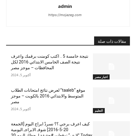
admin
https://mojazeg.com
مقالات ذات صلة
نتيجة خامسة 5 .. اكتب كومنت برقمك واعرف
نتيجة الصف الخامس الابتدائي 2016 لكل
المحافظات – موجز مصر
أكتوبر 5, 2024
اخبار مصر
موقع “taaleb” لعرض نتائج امتحانات الطلاب
المتوسط والابتدائي 2016 بالكويت – موجز
مصر
أكتوبر 5, 2024
التعليم
كيف اعرف برجي ؟؟ نسردْ ابراج اليوم [الجمعة
20-5-2016] شوفـ الابراجـ اليومية
Today ”لايف“ توقعات #حقيقة لـ حظك اليوم 20