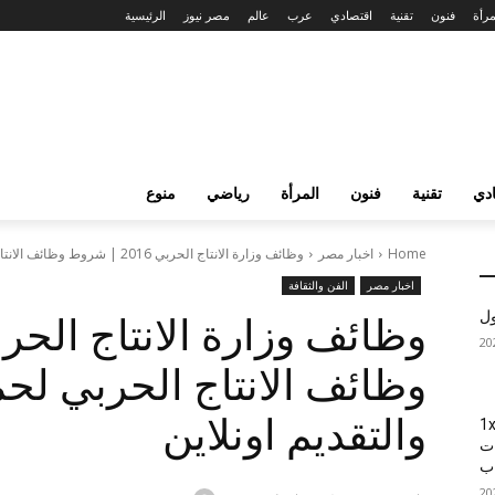
مرأة
فنون
تقنية
اقتصادي
عرب
عالم
مصر نيوز
الرئيسية
دي
تقنية
فنون
المرأة
رياضي
منوع
Home
اخبار مصر
وظائف وزارة الانتاج الحربي 2016 | شروط وظائف الانتاج الحربي لحملة المؤهلات...
اخبار مصر
الفن والثقافة
ول
وظائف الانتاج الحربي لحمل
والتقديم اونلاين
1xBet
ات
اب