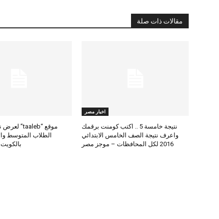
مقالات ذات صلة
اخبار مصر
نتيجة خامسة 5 .. اكتب كومنت برقمك
موقع “taaleb” 
واعرف نتيجة الصف الخامس الابتدائي
2016 لكل المحافظات – موجز مصر
بالكويت