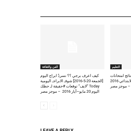
التعليم
الفن والثقافة
لعرض نتائج امتحانات
كيف اعرف برجي ؟؟ نسردْ ابراج اليوم
الطلاب المتوسط والابتدائي 2016
[الجمعة 20-5-2016] شوفـ الابراجـ اليومية
 – موجز مصر
Today ”لايف“ توقعات #حقيقة لـ حظك
اليوم 20 مايو~أيار 2016 – موجز مصر
LEAVE A REPLY