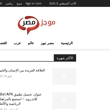
الأحد, أغسطس 9, 2026
Sign in / Join
منوع
رياضي
ال
الرئيسية
مصر نيوز
عالم
عرب
اقتصا
الأكثر شهرة
العلاقة الفريدة بين الإنسان والخي
مايو 19, 2026
عنوان: تحميل تطبيق  APK
للاندرويد – استمتع بالمراهن
الرياضية والألع
أغسطس 13, 2025