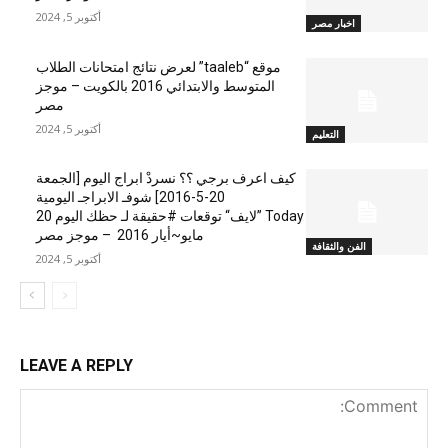
أكتوبر 5, 2024
اخبار مصر
موقع “taaleb” لعرض نتائج امتحانات الطلاب
المتوسط والابتدائي 2016 بالكويت – موجز
مصر
أكتوبر 5, 2024
التعليم
كيف اعرف برجي ؟؟ نسردْ ابراج اليوم [الجمعة
20-5-2016] شوفـ الابراجـ اليومية
Today ”لايف“ توقعات #حقيقة لـ حظك اليوم 20
مايو~أيار 2016 – موجز مصر
الفن والثقافة
أكتوبر 5, 2024
LEAVE A REPLY