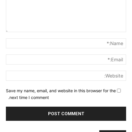
nt:
me:*
ail:*
ite:
Save my name, email, and website in this browser for the
next time I comment.