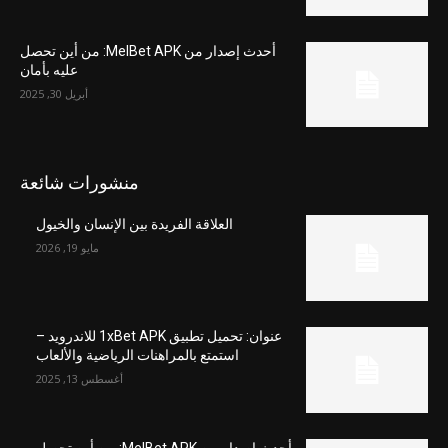
أحدث إصدار من MelBet APK: من أين تحصل
عليه بأمان
أبريل 30, 2025
منشورات شائعة
العلاقة الفريدة بين الإنسان والخيول
مايو 19, 2026
عنوان: تحميل تطبيق 1xBet APK للاندرويد –
استمتع بالمراهنات الرياضية والألعاب
أغسطس 13, 2025
أحدث إصدار من MelBet APK: من أين تحصل