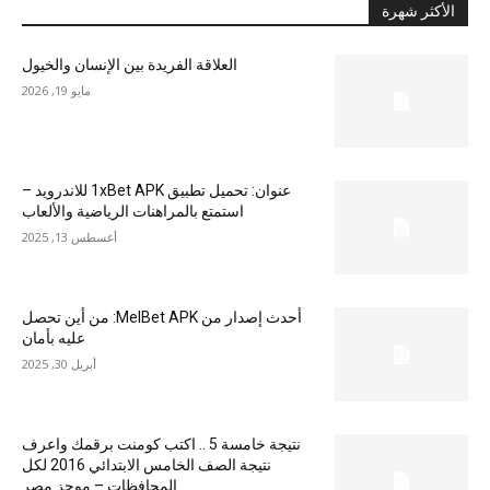
الأكثر شهرة
العلاقة الفريدة بين الإنسان والخيول
مايو 19, 2026
عنوان: تحميل تطبيق 1xBet APK للاندرويد –
استمتع بالمراهنات الرياضية والألعاب
أغسطس 13, 2025
أحدث إصدار من MelBet APK: من أين تحصل
عليه بأمان
أبريل 30, 2025
نتيجة خامسة 5 .. اكتب كومنت برقمك واعرف
نتيجة الصف الخامس الابتدائي 2016 لكل
المحافظات – موجز مصر