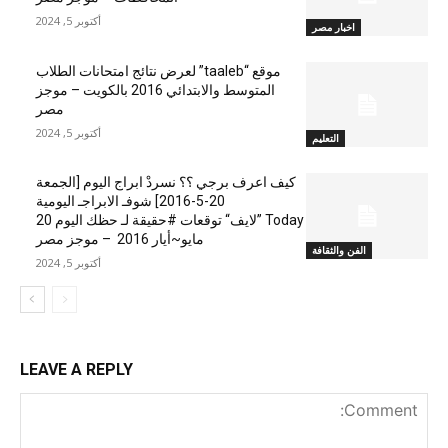
أكتوبر 5, 2024
اخبار مصر
موقع “taaleb” لعرض نتائج امتحانات الطلاب
المتوسط والابتدائي 2016 بالكويت – موجز
مصر
أكتوبر 5, 2024
التعليم
كيف اعرف برجي ؟؟ نسردْ ابراج اليوم [الجمعة
20-5-2016] شوفـ الابراجـ اليومية
Today ”لايف“ توقعات #حقيقة لـ حظك اليوم 20
مايو~أيار 2016 – موجز مصر
الفن والثقافة
أكتوبر 5, 2024
LEAVE A REPLY