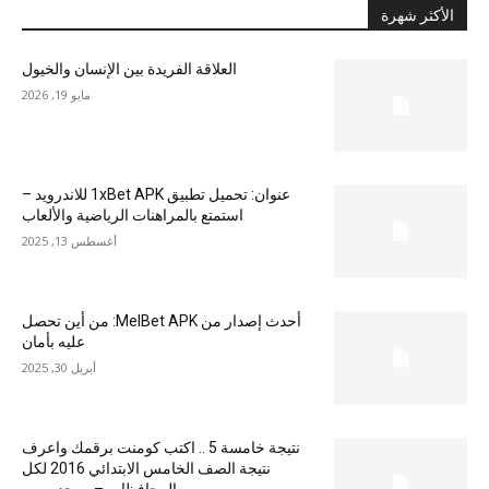
الأكثر شهرة
العلاقة الفريدة بين الإنسان والخيول
مايو 19, 2026
عنوان: تحميل تطبيق 1xBet APK للاندرويد –
استمتع بالمراهنات الرياضية والألعاب
أغسطس 13, 2025
أحدث إصدار من MelBet APK: من أين تحصل
عليه بأمان
أبريل 30, 2025
نتيجة خامسة 5 .. اكتب كومنت برقمك واعرف
نتيجة الصف الخامس الابتدائي 2016 لكل
المحافظات – موجز مصر