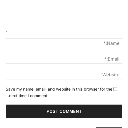
nt:
me:*
ail:*
ite:
Save my name, email, and website in this browser for the
next time I comment.