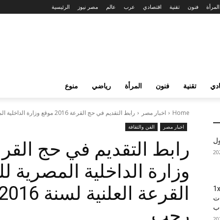
المرأة
فنون
تقنية
اقتصادي
عرب
عالم
مصر نيوز
الرئيسية
دي
تقنية
فنون
المرأة
رياضي
منوع
Home
اخبار مصر
رابط التقديم في حج القرعة 2016 موقع وزارة الداخلية المصرية للتسجيل في...
اخبار مصر
الفن والثقافة
ول
وزارة الداخلية المصرية 
1xBet
ات
اب
رجب