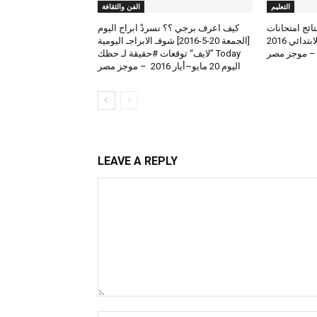
التعليم
الفن والثقافة
لعرض نتائج امتحانات
كيف اعرف برجي ؟؟ نسردْ ابراج اليوم
الطلاب المتوسط والابتدائي 2016
[الجمعة 20-5-2016] شوفـ الابراجـ اليومية
 – موجز مصر
Today ”لايف“ توقعات #حقيقة لـ حظك
اليوم 20 مايو~أيار 2016 – موجز مصر
LEAVE A REPLY
Comment: