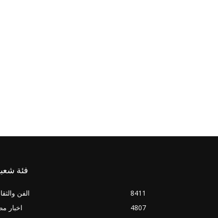
فئة شعبي
8411
الفن والثقا
4807
اخبار م